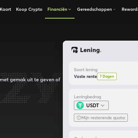
Kaart
Koop Crypto
Financiën
Gereedschappen
Reward
Lening
.
Soort lening
Vaste rente
7 Dagen
met gemak uit te geven of
Leningbedrag
USDT
Mijn resterende quota
: