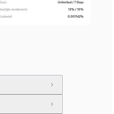
Duur
:
Unlimited / 7 Days
Jaarlijks rendement
:
13% / 10%
Uurtarief
:
0.001142%