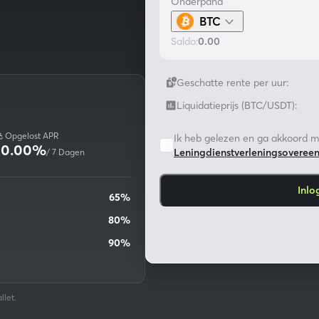
Onderpand
BTC
Saldo
:
0.00
Geschatte rente per uur
:
Liquidatieprijs (BTC/USDT)
:
Opgelost
APR
Ik heb gelezen en ga akkoord m
10.00%
Leningdienstverleningsoveree
/
7 Dagen
Inlo
65%
80%
90%
llet.