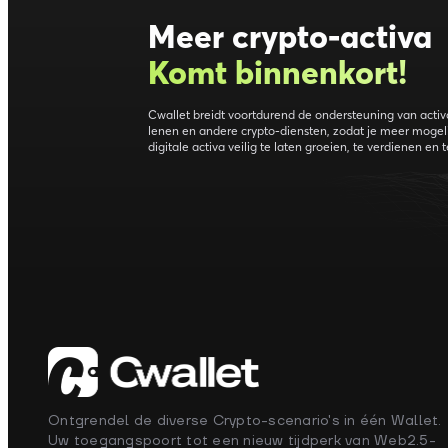
Meer crypto-activa
Komt binnenkort
!
Cwallet breidt voortdurend de ondersteuning van activa
lenen en andere crypto-diensten, zodat je meer mogel
digitale activa veilig te laten groeien, te verdienen en 
Ontgrendel de diverse Crypto-scenario's in één Wallet.
Uw toegangspoort tot een nieuw tijdperk van Web2.5-