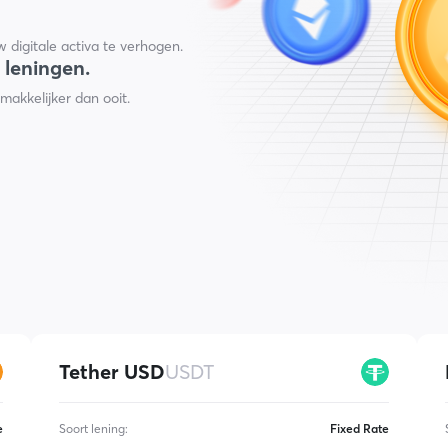
w digitale activa te verhogen.
 leningen.
akkelijker dan ooit.
Tether USD
USDT
e
Soort lening
:
Fixed Rate