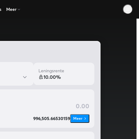
s
Meer
Leningsrente
10.00%
996,505.66530159
Meer