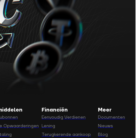
middelen
Financiën
Meer
ubonnen
Eenvoudig Verdienen
Documenten
e Opwaarderingen
Lening
Nieuws
taling
Terugkerende aankoop
Blog