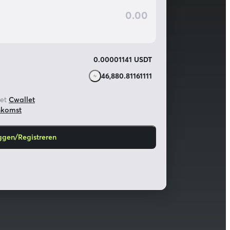
0.00001141 USDT
46,880.81161111
et
Cwallet
nkomst
ggen/Registreren