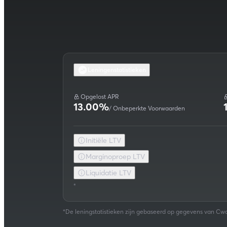
Leningenstatistieken
Opgelost
APR
13.00%
/
Onbeperkte Voorwaarden
Initiële LTV
Marginoproep LTV
Liquidatie LTV
*
De leningstatistieken zijn gebaseerd op gegevens van Cwa