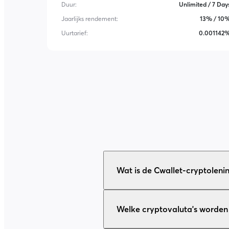
Duur
:
Unlimited / 7 Day
Jaarlijks rendement
:
13% / 10
Uurtarief
:
0.001142
Wat is de Cwallet-cryptoleni
Welke cryptovaluta's worden