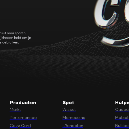
 uit voor sparen,
ijkheden hebt om je
te gebruiken.
Producten
Spot
Hulp
Markt
Wissel
Cadea
Portemonnee
Memecoins
Mobiel
Cozy Card
xAandelen
Bulkbe