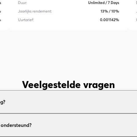
s
Duur
:
Unlimited / 7 Days
%
Jaarlijks rendement
:
13% / 10%
%
Uurtarief
:
0.001142%
Veelgestelde vragen
ng?
 ondersteund?