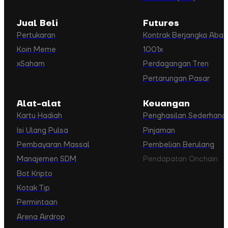
Jual Beli
Futures
Pertukaran
Kontrak Berjangka Abad
Koin Meme
1001x
xSaham
Perdagangan Tren
Pertarungan Pasar
Alat-alat
Keuangan
Kartu Hadiah
Penghasilan Sederhana
Isi Ulang Pulsa
Pinjaman
Pembayaran Massal
Pembelian Berulang
Manajemen SDM
Pendapatan Onchain
Bot Kripto
Kotak Tip
Permintaan
Arena Airdrop