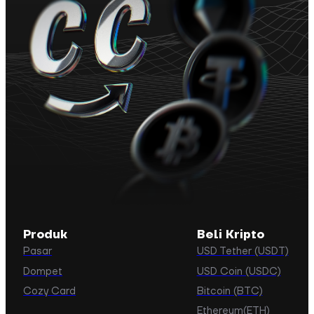
Produk
Beli Kripto
Pasar
USD Tether (USDT)
Dompet
USD Coin (USDC)
Cozy Card
Bitcoin (BTC)
Ethereum(ETH)