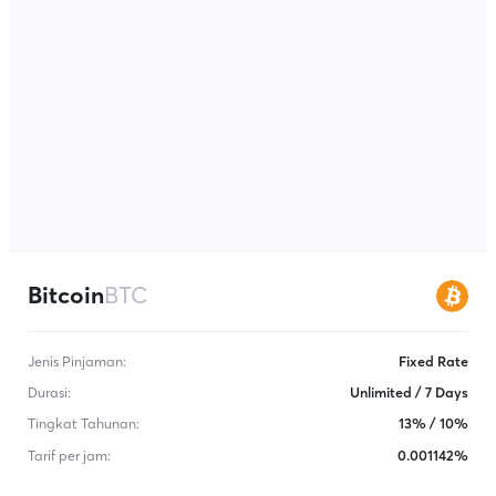
Bitcoin
BTC
Jenis Pinjaman
:
Fixed Rate
Durasi
:
Unlimited / 7 Days
Tingkat Tahunan
:
13% / 10%
Tarif per jam
:
0.001142%