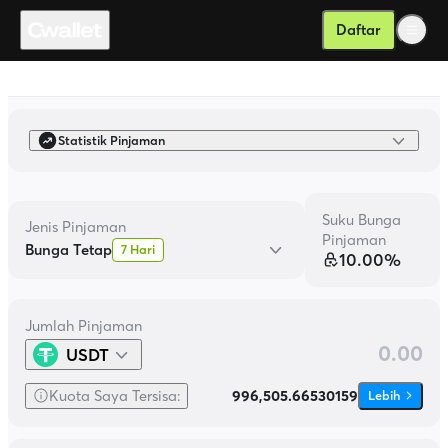
Daftar
Pinjaman
Statistik Pinjaman
Suku Bunga
Jenis Pinjaman
Pinjaman
Bunga Tetap
7 Hari
10.00%
Jumlah Pinjaman
USDT
Kuota Saya Tersisa
:
996,505.66530159
Lebih