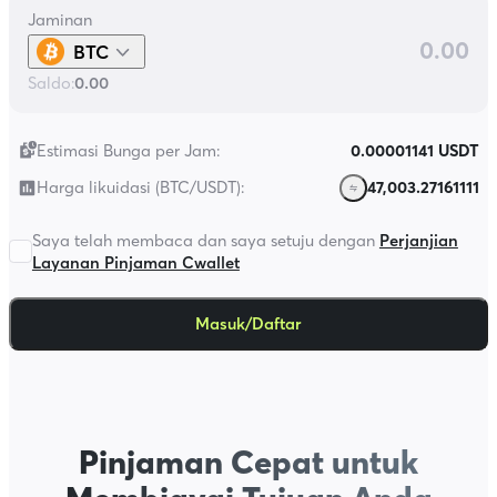
Jaminan
BTC
Saldo
:
0.00
Estimasi Bunga per Jam
:
0.00001141 USDT
Harga likuidasi (BTC/USDT)
:
47,003.27161111
Saya telah membaca dan saya setuju dengan
Perjanjian
Layanan Pinjaman Cwallet
Masuk/Daftar
Pinjaman Cepat untuk