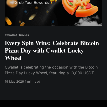
Cwallet Guides
Every Spin Wins: Celebrate Bitcoin
Pizza Day with Cwallet Lucky
Wheel
Cwallet is celebrating the occasion with the Bitcoin
Pizza Day Lucky Wheel, featuring a 10,000 USDT
prize pool plus 0.522 BTC in rewards. And unlike
19 May 2026
4 min read
typical giveaways, this one comes with a simple
promise: every spin wins.