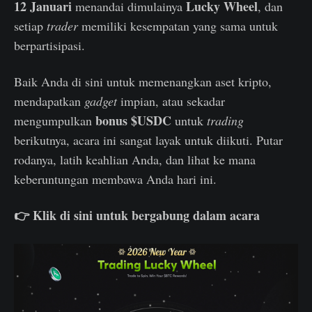
12 Januari
Lucky Wheel
menandai dimulainya
, dan
setiap
trader
memiliki kesempatan yang sama untuk
berpartisipasi.
Baik Anda di sini untuk memenangkan aset kripto,
mendapatkan
gadget
impian, atau sekadar
bonus $USDC
mengumpulkan
untuk
trading
berikutnya, acara ini sangat layak untuk diikuti. Putar
rodanya, latih keahlian Anda, dan lihat ke mana
keberuntungan membawa Anda hari ini.
👉 Klik di sini untuk bergabung dalam acara