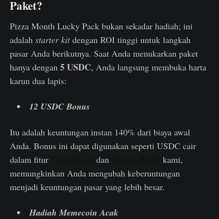
Paket?
Pizza Month Lucky Pack bukan sekadar hadiah; ini
adalah
starter kit
dengan ROI tinggi untuk langkah
pasar Anda berikutnya. Saat Anda menukarkan paket
5 USDC
hanya dengan
, Anda langsung membuka harta
karun dua lapis:
12 USDC Bonus
Itu adalah keuntungan instan 140% dari biaya awal
Anda. Bonus ini dapat digunakan seperti USDC cair
dalam fitur
Trend Trade
dan
Market Battle
kami,
memungkinkan Anda mengubah keberuntungan
menjadi keuntungan pasar yang lebih besar.
Hadiah Memecoin Acak