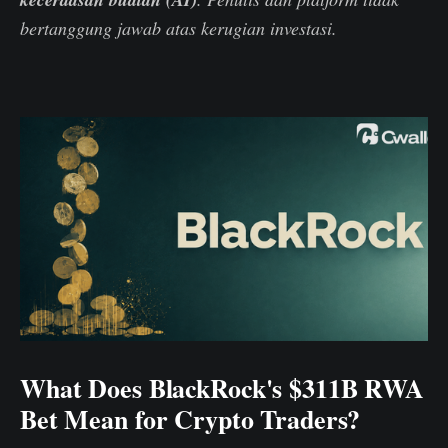
bertanggung jawab atas kerugian investasi.
What Does BlackRock's $311B RWA
Bet Mean for Crypto Traders?