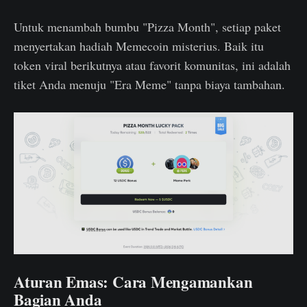
Untuk menambah bumbu "Pizza Month", setiap paket
menyertakan hadiah Memecoin misterius. Baik itu
token viral berikutnya atau favorit komunitas, ini adalah
tiket Anda menuju "Era Meme" tanpa biaya tambahan.
Aturan Emas: Cara Mengamankan
Bagian Anda