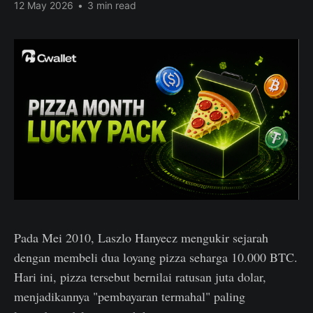
12 May 2026
•
3 min read
Pada Mei 2010, Laszlo Hanyecz mengukir sejarah
dengan membeli dua loyang pizza seharga 10.000 BTC.
Hari ini, pizza tersebut bernilai ratusan juta dolar,
menjadikannya "pembayaran termahal" paling