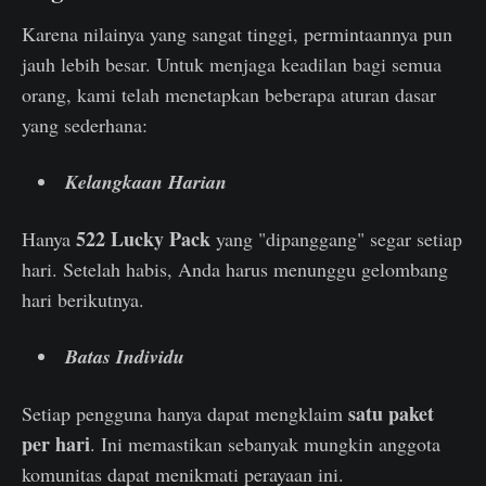
Karena nilainya yang sangat tinggi, permintaannya pun
jauh lebih besar. Untuk menjaga keadilan bagi semua
orang, kami telah menetapkan beberapa aturan dasar
yang sederhana:
Kelangkaan Harian
522 Lucky Pack
Hanya
yang "dipanggang" segar setiap
hari. Setelah habis, Anda harus menunggu gelombang
hari berikutnya.
Batas Individu
satu paket
Setiap pengguna hanya dapat mengklaim
per hari
. Ini memastikan sebanyak mungkin anggota
komunitas dapat menikmati perayaan ini.