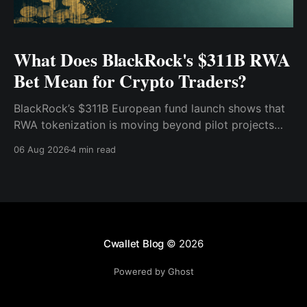
What Does BlackRock's $311B RWA
Bet Mean for Crypto Traders?
BlackRock’s $311B European fund launch shows that
RWA tokenization is moving beyond pilot projects
and into institutional market infrastructure. Here’s
06 Aug 2026
4 min read
what it means for crypto traders.
Cwallet Blog
© 2026
Powered by Ghost