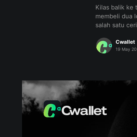
Kilas balik k
membeli dua l
salah satu cer
Cwallet
19 May 2