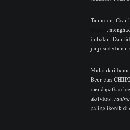
Tahun ini, Cwal
Wheel
, menghad
imbalan. Dan tid
janji sederhana:
Mulai dari bonu
Beer
CHIP
dan
mendapatkan ba
aktivitas
trading
paling ikonik di 