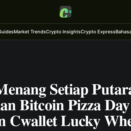
Guides
Market Trends
Crypto Insights
Crypto Express
Bahasa
 Menang Setiap Putar
an Bitcoin Pizza Day
n Cwallet Lucky Whe