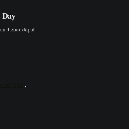
a Day
ar-benar dapat
rend Trade
,