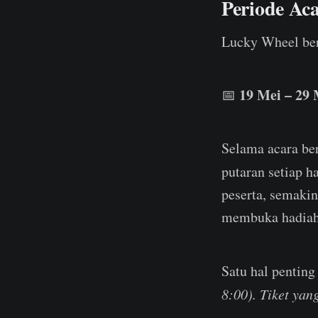
Periode Ac
Lucky Wheel ber
19 Mei – 29 
📅
Selama acara be
putaran setiap ha
peserta, semaki
membuka hadiah 
Satu hal penting
8:00). Tiket yan