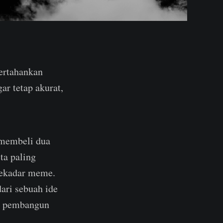
ertahankan
ar tetap akurat,
 membeli dua
ta paling
 sekadar meme.
ari sebuah ide
r, pembangun