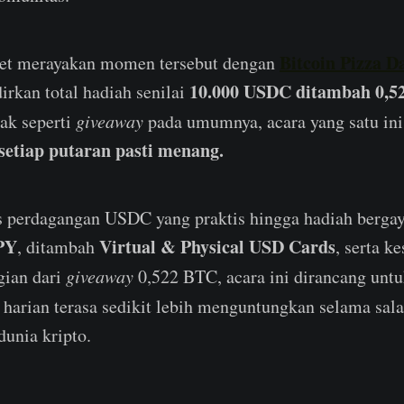
Bitcoin Pizza D
let merayakan momen tersebut dengan
10.000 USDC ditambah 0,5
irkan total hadiah senilai
ak seperti
giveaway
pada umumnya, acara yang satu ini
setiap putaran pasti menang.
s perdagangan USDC yang praktis hingga hadiah berga
PY
Virtual & Physical USD Cards
, ditambah
, serta k
gian dari
giveaway
0,522 BTC, acara ini dirancang un
harian terasa sedikit lebih menguntungkan selama sala
dunia kripto.