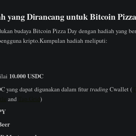
ah yang Dirancang untuk Bitcoin Pizz
ukan budaya Bitcoin Pizza Day dengan hadiah yang ben
pengguna kripto.Kumpulan hadiah meliputi:
10.000 USDC
ilai
 yang dapat digunakan dalam fitur
trading
Cwallet (
T
tle
and
Tap Grid
)
PY
Beer