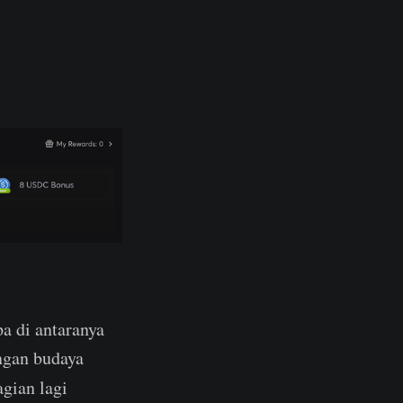
pa di antaranya
engan budaya
agian lagi