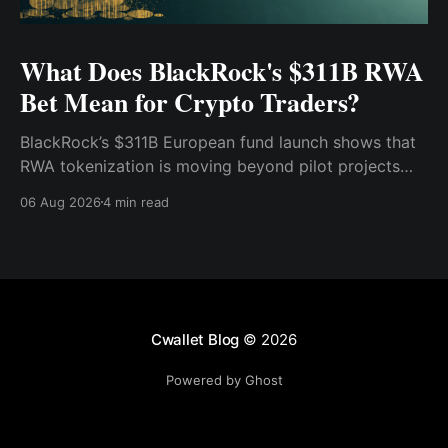
What Does BlackRock's $311B RWA
Bet Mean for Crypto Traders?
BlackRock’s $311B European fund launch shows that
RWA tokenization is moving beyond pilot projects
and into institutional market infrastructure. Here’s
06 Aug 2026
4 min read
what it means for crypto traders.
Cwallet Blog
© 2026
Powered by Ghost