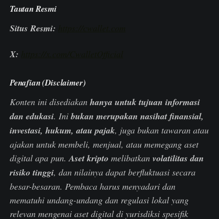
Tautan Resmi
Situs Resmi:
https://cwallet.com
X:
https://x.com/CwalletOfficial
Penafian (Disclaimer)
Konten ini disediakan
hanya untuk tujuan informasi
dan edukasi
. Ini
bukan merupakan nasihat finansial,
investasi, hukum, atau pajak
, juga bukan tawaran atau
ajakan untuk membeli, menjual, atau memegang aset
digital apa pun.
Aset kripto
melibatkan
volatilitas dan
risiko tinggi
, dan nilainya dapat berfluktuasi secara
besar-besaran. Pembaca harus menyadari dan
mematuhi undang-undang dan regulasi lokal yang
relevan mengenai aset digital di yurisdiksi spesifik