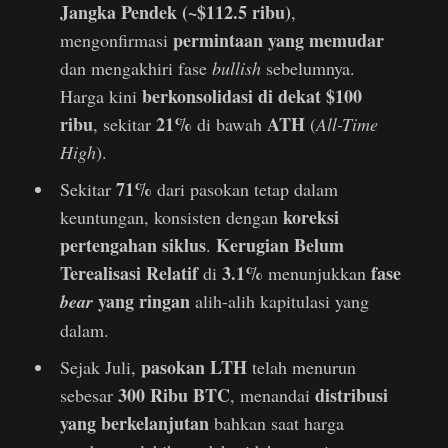
Jangka Pendek (~$112.5 ribu)
,
permintaan yang memudar
mengonfirmasi
dan mengakhiri fase
bullish
sebelumnya.
berkonsolidasi di dekat $100
Harga kini
ribu
21%
ATH
, sekitar
di bawah
(
All-Time
High
).
71%
Sekitar
dari pasokan tetap dalam
koreksi
keuntungan, konsisten dengan
pertengahan siklus
Kerugian Belum
.
Terealisasi Relatif
3.1%
fase
di
menunjukkan
yang ringan
bear
alih-alih kapitulasi yang
dalam.
pasokan LTH
Sejak Juli,
telah menurun
300 Ribu BTC
distribusi
sebesar
, menandai
yang berkelanjutan
bahkan saat harga