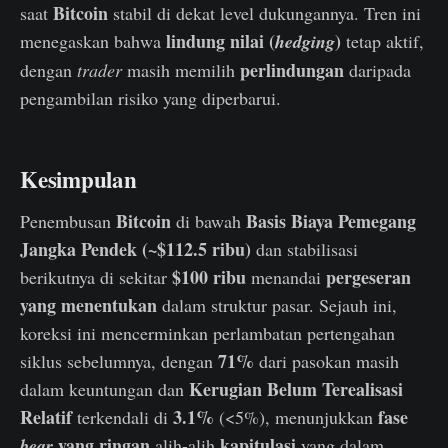
Bitcoin
saat
stabil di dekat level dukungannya. Tren ini
lindung nilai (
)
menegaskan bahwa
hedging
tetap aktif,
perlindungan
dengan
trader
masih memilih
daripada
pengambilan risiko yang diperbarui.
Kesimpulan
Bitcoin
Basis Biaya Pemegang
Penembusan
di bawah
Jangka Pendek (~$112.5 ribu)
dan stabilisasi
$100 ribu
pergeseran
berikutnya di sekitar
menandai
yang menentukan
dalam struktur pasar. Sejauh ini,
koreksi ini mencerminkan perlambatan pertengahan
71%
siklus sebelumnya, dengan
dari pasokan masih
Kerugian Belum Terealisasi
dalam keuntungan dan
Relatif
3.1%
fase
terkendali di
(<5%), menunjukkan
yang ringan
kapitulasi
bear
alih-alih
yang dalam.