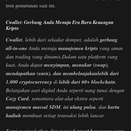
tren penurunan saat ini.
Cwallet: Gerbang Anda Menuju Era Baru Keuangan
Kripto
Cwallet
, lebih dari sekadar dompet, adalah
gerbang
all-in-one
Anda menuju
manajemen kripto
yang aman
dan trading yang dinamis.Dalam satu platform yang
kuat, Anda dapat
menyimpan, menukar (swap),
mendapatkan (earn), dan membelanjakanlebih dari
1.000 cryptocurrency
di
lebih dari 60+ blockchain
.
Belanjakan aset digital Anda seperti uang tunai dengan
Cozy Card
, sementara alat-alat ekstra seperti
manajemen massal SDM
,
isi ulang pulsa
, dan
kartu
hadiah
membuat setiap transaksi lebih lancar.
Kami meningkatkan diri menjadi
pusat keuangan yang