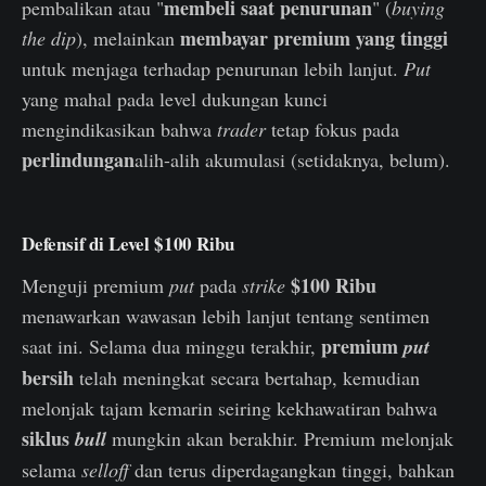
membeli saat penurunan
pembalikan atau "
" (
buying
membayar premium yang tinggi
the dip
), melainkan
untuk menjaga terhadap penurunan lebih lanjut.
Put
yang mahal pada level dukungan kunci
mengindikasikan bahwa
trader
tetap fokus pada
perlindungan
alih-alih akumulasi (setidaknya, belum).
Defensif di Level $100 Ribu
$100 Ribu
Menguji premium
put
pada
strike
menawarkan wawasan lebih lanjut tentang sentimen
premium
saat ini. Selama dua minggu terakhir,
put
bersih
telah meningkat secara bertahap, kemudian
melonjak tajam kemarin seiring kekhawatiran bahwa
siklus
bull
mungkin akan berakhir. Premium melonjak
selama
selloff
dan terus diperdagangkan tinggi, bahkan