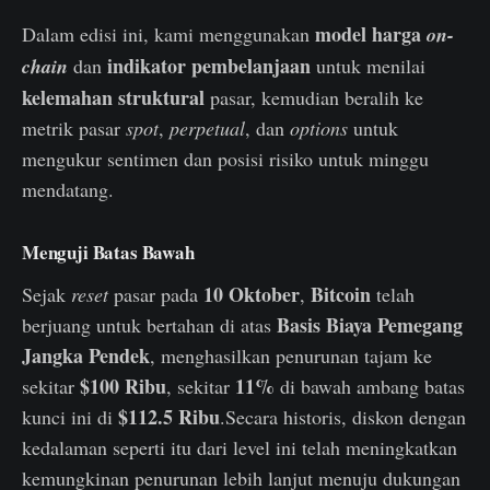
model harga
Dalam edisi ini, kami menggunakan
on-
indikator pembelanjaan
chain
dan
untuk menilai
kelemahan struktural
pasar, kemudian beralih ke
metrik pasar
spot
,
perpetual
, dan
options
untuk
mengukur sentimen dan posisi risiko untuk minggu
mendatang.
Menguji Batas Bawah
10 Oktober
Bitcoin
Sejak
reset
pasar pada
,
telah
Basis Biaya Pemegang
berjuang untuk bertahan di atas
Jangka Pendek
, menghasilkan penurunan tajam ke
$100 Ribu
11%
sekitar
, sekitar
di bawah ambang batas
$112.5 Ribu
kunci ini di
.Secara historis, diskon dengan
kedalaman seperti itu dari level ini telah meningkatkan
kemungkinan penurunan lebih lanjut menuju dukungan