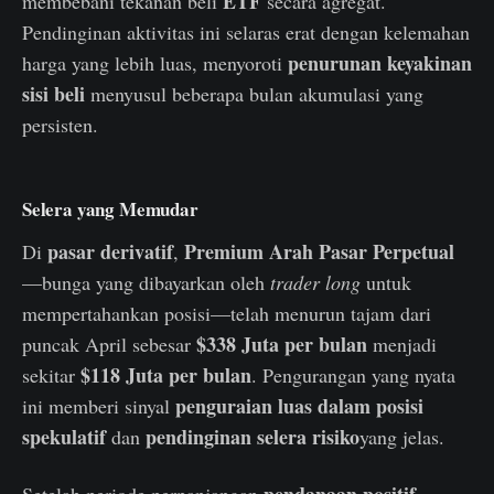
ETF
membebani tekanan beli
secara agregat.
Pendinginan aktivitas ini selaras erat dengan kelemahan
penurunan keyakinan
harga yang lebih luas, menyoroti
sisi beli
menyusul beberapa bulan akumulasi yang
persisten.
Selera yang Memudar
pasar derivatif
Premium Arah Pasar Perpetual
Di
,
—bunga yang dibayarkan oleh
trader long
untuk
mempertahankan posisi—telah menurun tajam dari
$338 Juta per bulan
puncak April sebesar
menjadi
$118 Juta per bulan
sekitar
. Pengurangan yang nyata
penguraian luas dalam posisi
ini memberi sinyal
spekulatif
pendinginan selera risiko
dan
yang jelas.