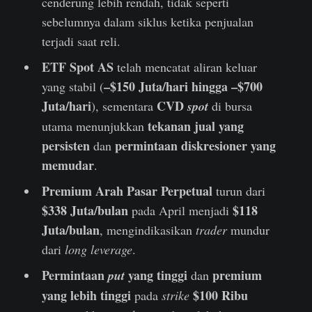
cenderung lebih rendah, tidak seperti
sebelumnya dalam siklus ketika penjualan
terjadi saat reli.
ETF Spot AS
telah mencatat aliran keluar
–$150 Juta/hari hingga –$700
yang stabil (
Juta/hari
CVD
), sementara
spot
di bursa
tekanan jual yang
utama menunjukkan
persisten
permintaan diskresioner yang
dan
memudar
.
Premium Arah Pasar Perpetual
turun dari
$338 Juta/bulan
$118
pada April menjadi
Juta/bulan
, mengindikasikan
trader
mundur
dari
long leverage
.
Permintaan
yang tinggi
premium
put
dan
yang lebih tinggi
$100 Ribu
pada
strike