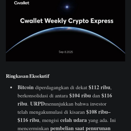
Ringkasan Eksekutif
Bitcoin
$112 ribu
diperdagangkan di dekat
,
$104 ribu
$116
berkonsolidasi di antara
dan
ribu
URPD
.
menunjukkan bahwa investor
$108 ribu–
telah mengakumulasi di kisaran
$116 ribu
celah udara
, mengisi
yang ada. Ini
pembelian saat penurunan
mencerminkan