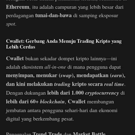
Ethereum
, itu adalah campuran yang lebih besar dari
tunai-dan-bawa
perdagangan
di samping eksposur
spot
.
Cwallet: Gerbang Anda Menuju Trading Kripto yang
Lebih Cerdas
Cwallet
bukan sekadar dompet kripto lainnya—ini
adalah ekosistem
all-in-one
di mana pengguna dapat
menyimpan, menukar (
), mendapatkan (
),
swap
earn
dan kini melakukan
kripto secara
trading
real time
.
lebih dari 1.000
Dengan dukungan
cryptocurrency
di
lebih dari 60+
Cwallet
blockchain
,
membangun
jembatan antara pengguna sehari-hari dan ekonomi
digital yang berkembang pesat.
Trend Trade
Market Battle
Pengenalan
dan