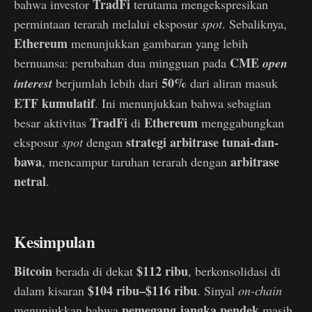
TradFi
bahwa investor
terutama mengekspresikan
permintaan terarah melalui eksposur
spot
. Sebaliknya,
Ethereum
menunjukkan gambaran yang lebih
CME
bernuansa: perubahan dua mingguan pada
open
50%
interest
berjumlah lebih dari
dari aliran masuk
ETF kumulatif
. Ini menunjukkan bahwa sebagian
TradFi
Ethereum
besar aktivitas
di
menggabungkan
strategi arbitrase tunai-dan-
eksposur
spot
dengan
bawa
arbitrase
, mencampur taruhan terarah dengan
netral
.
Kesimpulan
Bitcoin
$112 ribu
berada di dekat
, berkonsolidasi di
$104 ribu–$116 ribu
dalam kisaran
. Sinyal
on-chain
pemegang jangka pendek
menunjukkan bahwa
masih