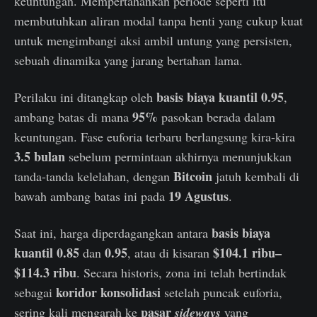
keuntungan. Mempertahankan periode seperti itu
membutuhkan aliran modal tanpa henti yang cukup kuat
untuk mengimbangi aksi ambil untung yang persisten,
sebuah dinamika yang jarang bertahan lama.
basis biaya kuantil 0.95
Perilaku ini ditangkap oleh
,
95%
ambang batas di mana
pasokan berada dalam
keuntungan. Fase euforia terbaru berlangsung kira-kira
3.5 bulan
sebelum permintaan akhirnya menunjukkan
Bitcoin
tanda-tanda kelelahan, dengan
jatuh kembali di
19 Agustus
bawah ambang batas ini pada
.
basis biaya
Saat ini, harga diperdagangkan antara
kuantil 0.85
0.95
$104.1 ribu–
dan
, atau di kisaran
$114.3 ribu
. Secara historis, zona ini telah bertindak
koridor konsolidasi
sebagai
setelah puncak euforia,
pasar
sering kali mengarah ke
sideways
yang