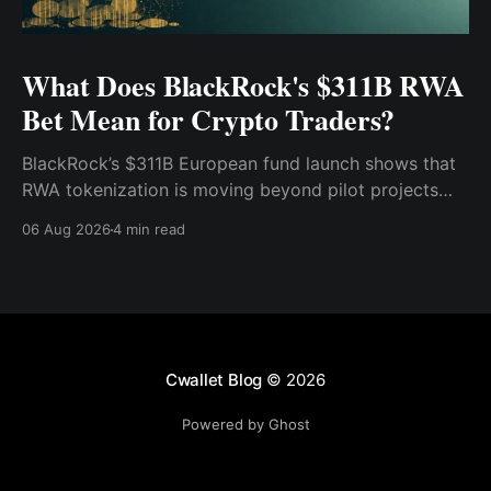
What Does BlackRock's $311B RWA
Bet Mean for Crypto Traders?
BlackRock’s $311B European fund launch shows that
RWA tokenization is moving beyond pilot projects
and into institutional market infrastructure. Here’s
06 Aug 2026
4 min read
what it means for crypto traders.
Cwallet Blog
© 2026
Powered by Ghost