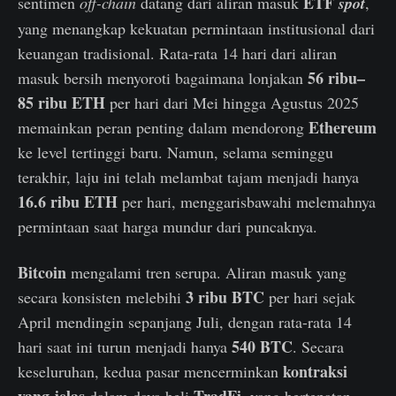
ETF
sentimen
off-chain
datang dari aliran masuk
spot
,
yang menangkap kekuatan permintaan institusional dari
keuangan tradisional. Rata-rata 14 hari dari aliran
56 ribu–
masuk bersih menyoroti bagaimana lonjakan
85 ribu ETH
per hari dari Mei hingga Agustus 2025
Ethereum
memainkan peran penting dalam mendorong
ke level tertinggi baru. Namun, selama seminggu
terakhir, laju ini telah melambat tajam menjadi hanya
16.6 ribu ETH
per hari, menggarisbawahi melemahnya
permintaan saat harga mundur dari puncaknya.
Bitcoin
mengalami tren serupa. Aliran masuk yang
3 ribu BTC
secara konsisten melebihi
per hari sejak
April mendingin sepanjang Juli, dengan rata-rata 14
540 BTC
hari saat ini turun menjadi hanya
. Secara
kontraksi
keseluruhan, kedua pasar mencerminkan
yang jelas
TradFi
dalam daya beli
, yang bertepatan