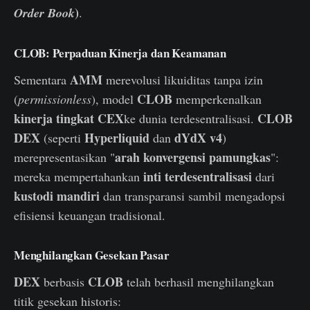
)
Order Book
.
CLOB: Perpaduan Kinerja dan Keamanan
AMM
Sementara
merevolusi likuiditas tanpa izin
CLOB
(
permissionless
), model
memperkenalkan
kinerja tingkat CEX
CLOB
ke dunia terdesentralisasi.
DEX
Hyperliquid
dYdX v4
(seperti
dan
)
arah konvergensi pamungkas
merepresentasikan "
":
inti terdesentralisasi
mereka mempertahankan
dari
kustodi mandiri
dan transparansi sambil mengadopsi
efisiensi keuangan tradisional.
Menghilangkan Gesekan Pasar
DEX
CLOB
berbasis
telah berhasil menghilangkan
titik gesekan historis: