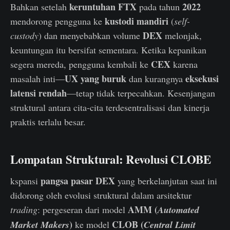
keruntuhan FTX
2022
Bahkan setelah
pada tahun
kustodi mandiri
mendorong pengguna ke
(
self-
DEX
custody
) dan menyebabkan volume
melonjak,
keuntungan itu bersifat sementara. Ketika kepanikan
CEX
segera mereda, pengguna kembali ke
karena
UX yang buruk
eksekusi
masalah inti—
dan kurangnya
latensi rendah
—tetap tidak terpecahkan. Kesenjangan
struktural antara cita-cita terdesentralisasi dan kinerja
praktis terlalu besar.
Lompatan Struktural: Revolusi CLOB
E
pangsa pasar DEX
kspansi
yang berkelanjutan saat ini
didorong oleh evolusi struktural dalam arsitektur
AMM (
trading
: pergeseran dari model
Automated
)
CLOB (
Market Makers
ke model
Central Limit