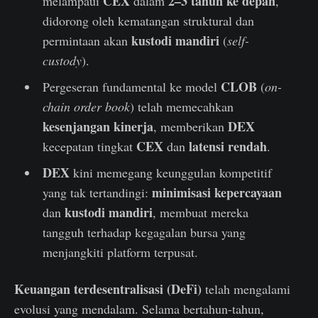
CEX
2–3 tahun ke depan
melampaui
dalam
,
didorong oleh kematangan struktural dan
kustodi mandiri
permintaan akan
(
self-
custody
).
CLOB
Pergeseran fundamental ke model
(
on-
chain order book
) telah memecahkan
kesenjangan kinerja
DEX
, memberikan
CEX
latensi rendah
kecepatan tingkat
dan
.
DEX
kini memegang keunggulan kompetitif
minimisasi kepercayaan
yang tak tertandingi:
kustodi mandiri
dan
, membuat mereka
tangguh terhadap kegagalan bursa yang
menjangkiti platform terpusat.
Keuangan terdesentralisasi (DeFi)
telah mengalami
evolusi yang mendalam. Selama bertahun-tahun,