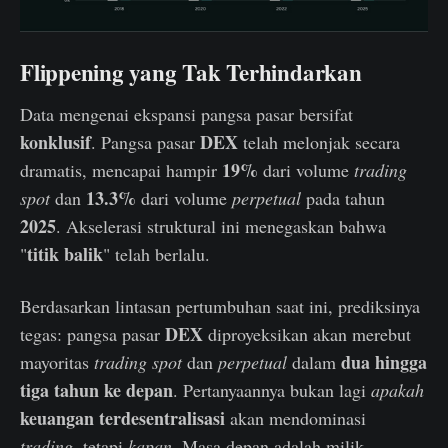
Flippening yang Tak Terhindarkan
Data mengenai ekspansi pangsa pasar bersifat
konklusif
DEX
. Pangsa pasar
telah melonjak secara
19%
dramatis, mencapai hampir
dari volume
trading
13.3%
spot
dan
dari volume
perpetual
pada tahun
2025
. Akselerasi struktural ini menegaskan bahwa
titik balik
"
" telah berlalu.
Berdasarkan lintasan pertumbuhan saat ini, prediksinya
DEX
tegas: pangsa pasar
diproyeksikan akan merebut
dua hingga
mayoritas
trading spot
dan
perpetual
dalam
tiga tahun ke depan
. Pertanyaannya bukan lagi
apakah
keuangan terdesentralisasi
akan mendominasi
trading
, tetapi
kapan
. Masa depan adalah milik