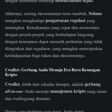
desentralisasi sejati
dengan komitmen terhadap
.
Solana
Akhirnya, seiring ekosistemnya terus tumbuh,
pengawasan regulasi
mungkin menghadapi
yang
meningkat. Kenaikannya yang cepat dan asosiasinya
dengan proyek-proyek yang berhadapan langsung
dengan konsumen dapat menarik perhatian yang tidak
diinginkan dari regulator, yang mungkin menciptakan
ketidakpastian bagi token dan ekosistemnya.
Cwallet: Gerbang Anda Menuju Era Baru Keuangan
Kripto
Cwallet
gerbang
, lebih dari sekadar dompet, adalah
manajemen kripto
all-in-one
Anda menuju
yang aman
dan
trading
yang dinamis.
Dalam satu platform yang kuat, Anda dapat