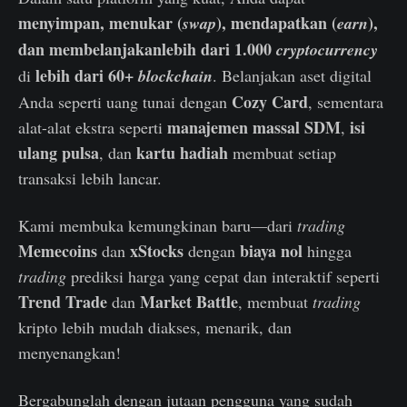
menyimpan, menukar (
), mendapatkan (
),
swap
earn
dan membelanjakanlebih dari 1.000
cryptocurrency
lebih dari 60+
di
blockchain
. Belanjakan aset digital
Cozy Card
Anda seperti uang tunai dengan
, sementara
manajemen massal SDM
isi
alat-alat ekstra seperti
,
ulang pulsa
kartu hadiah
, dan
membuat setiap
transaksi lebih lancar.
Kami membuka kemungkinan baru—dari
trading
Memecoins
xStocks
biaya nol
dan
dengan
hingga
trading
prediksi harga yang cepat dan interaktif seperti
Trend Trade
Market Battle
dan
, membuat
trading
kripto lebih mudah diakses, menarik, dan
menyenangkan!
Bergabunglah dengan jutaan pengguna yang sudah