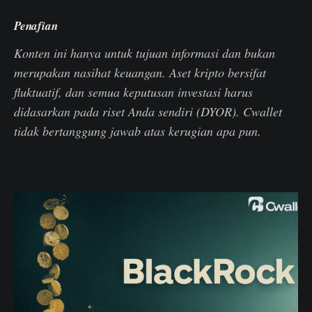
Penafian
Konten ini hanya untuk tujuan informasi dan bukan
merupakan nasihat keuangan. Aset kripto bersifat
fluktuatif, dan semua keputusan investasi harus
didasarkan pada riset Anda sendiri (DYOR). Cwallet
tidak bertanggung jawab atas kerugian apa pun.