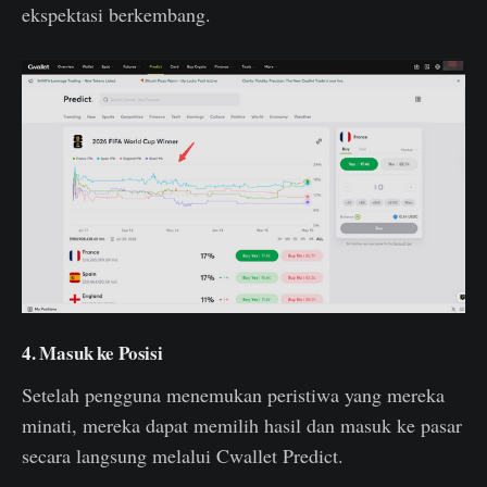
ekspektasi berkembang.
4. Masuk ke Posisi
Setelah pengguna menemukan peristiwa yang mereka
minati, mereka dapat memilih hasil dan masuk ke pasar
secara langsung melalui Cwallet Predict.