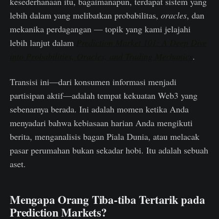
kesederhanaan itu, bagaimanapun, terdapat sistem yang
lebih dalam yang melibatkan probabilitas,
oracles
, dan
mekanika perdagangan — topik yang kami jelajahi
lebih lanjut dalam
Prediction Market 101: A Deep Dive
into Probabilities, Oracles, and Trading Mechanics
.
Transisi ini—dari konsumen informasi menjadi
partisipan aktif—adalah tempat kekuatan Web3 yang
sebenarnya berada. Ini adalah momen ketika Anda
menyadari bahwa kebiasaan harian Anda mengikuti
berita, menganalisis bagan Piala Dunia, atau melacak
pasar perumahan bukan sekadar hobi. Itu adalah sebuah
aset.
Mengapa Orang Tiba-tiba Tertarik pada
Prediction Markets?