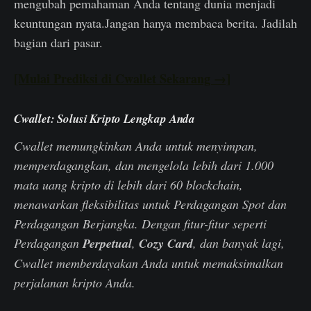
mengubah pemahaman Anda tentang dunia menjadi
keuntungan nyata.Jangan hanya membaca berita. Jadilah
bagian dari pasar.
[Mulai Prediksi di Cwallet Sekarang →]
Cwallet: Solusi Kripto Lengkap Anda
Cwallet memungkinkan Anda untuk menyimpan,
memperdagangkan, dan mengelola lebih dari 1.000
mata uang kripto di lebih dari 60 blockchain,
menawarkan fleksibilitas untuk Perdagangan Spot dan
Perdagangan Berjangka. Dengan fitur-fitur seperti
Perdagangan
Perpetual
,
Cozy Card
, dan banyak lagi,
Cwallet memberdayakan Anda untuk memaksimalkan
perjalanan kripto Anda.