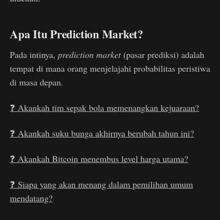
Apa Itu Prediction Market?
Pada intinya,
prediction market
(pasar prediksi) adalah
tempat di mana orang menjelajahi probabilitas peristiwa
di masa depan.
❓ Akankah tim sepak bola memenangkan kejuaraan?
❓ Akankah suku bunga akhirnya berubah tahun ini?
❓ Akankah Bitcoin menembus level harga utama?
❓ Siapa yang akan menang dalam pemilihan umum
mendatang?