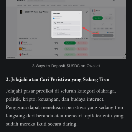
3 Ways to Deposit $USDC on Cwallet
2. Jelajahi atau Cari Peristiwa yang Sedang Tren
Jelajahi pasar prediksi di seluruh kategori olahraga,
politik, kripto, keuangan, dan budaya internet.
Pengguna dapat menelusuri peristiwa yang sedang tren
langsung dari beranda atau mencari topik tertentu yang
sudah mereka ikuti secara daring.