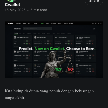
Share
Cwallet
15 May 2026
•
5 min read
Kita hidup di dunia yang penuh dengan kebisingan
tanpa akhir.