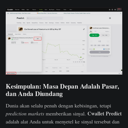
Kesimpulan: Masa Depan Adalah Pasar,
dan Anda Diundang
Dunia akan selalu penuh dengan kebisingan, tetapi
Cwallet Predict
prediction markets
memberikan sinyal.
adalah alat Anda untuk menyetel ke sinyal tersebut dan