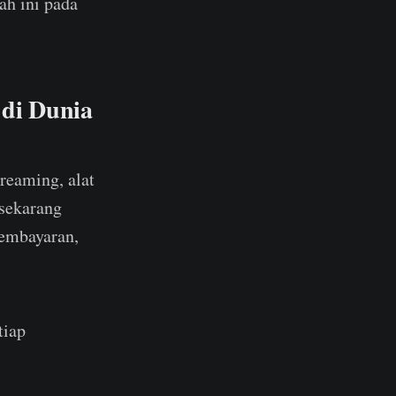
h ini pada
 di Dunia
reaming, alat
 sekarang
pembayaran,
tiap