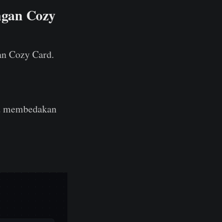
ngan Cozy
an Cozy Card.
ard membedakan