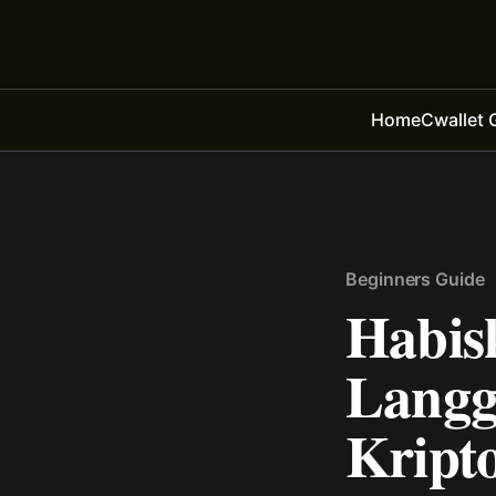
Home
Cwallet 
Beginners Guide
Habis
Langg
Kript