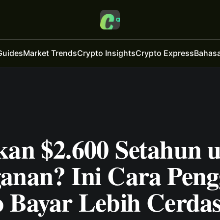
Guides
Market Trends
Crypto Insights
Crypto Express
Bahasa
kan $2.600 Setahun 
anan? Ini Cara Pen
o Bayar Lebih Cerda