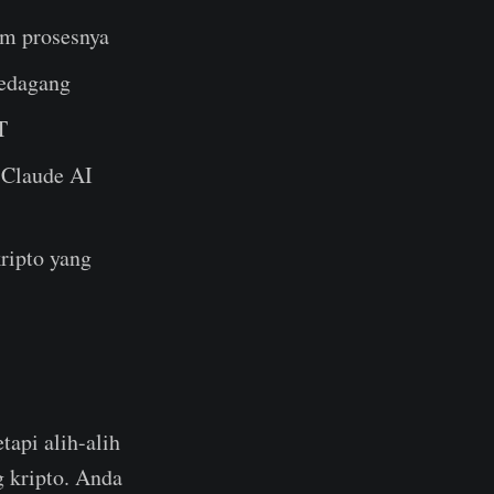
lam prosesnya
pedagang
T
k Claude AI
ripto yang
tapi alih-alih
g kripto. Anda