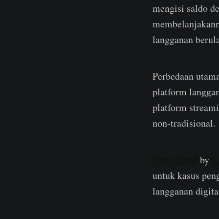
mengisi saldo d
membelanjakanny
langganan berul
Perbedaan utama 
platform langgan
platform streami
non-tradisional.
Cozy Card
by
C
untuk kasus peng
langganan digit