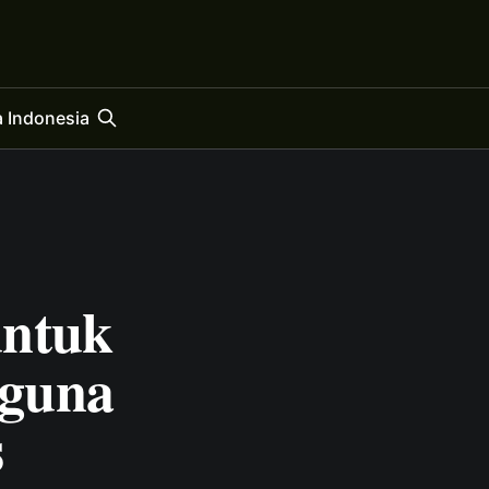
 Indonesia
untuk
gguna
s