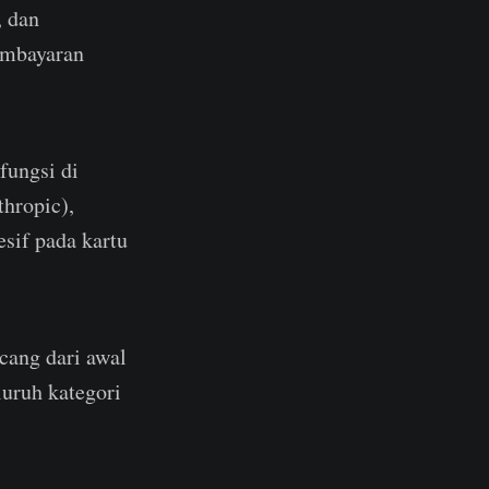
, dan
embayaran
fungsi di
thropic),
esif pada kartu
cang dari awal
luruh kategori