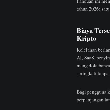
Panduan ini me
tahun 2026: satu
Biaya Ters
Kripto
Kelelahan berla
AI, SaaS, penyi
mengelola banya
seringkali tanpa
Bagi pengguna kr
perpanjangan lan