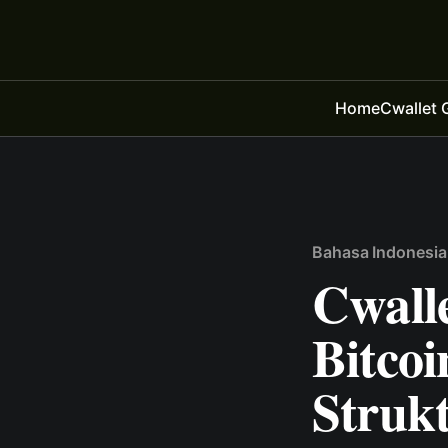
Home
Cwallet 
Bahasa Indonesia
Cwalle
Bitco
Struk