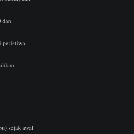
0 dan
i peristiwa
tuhkan
bu) sejak awal