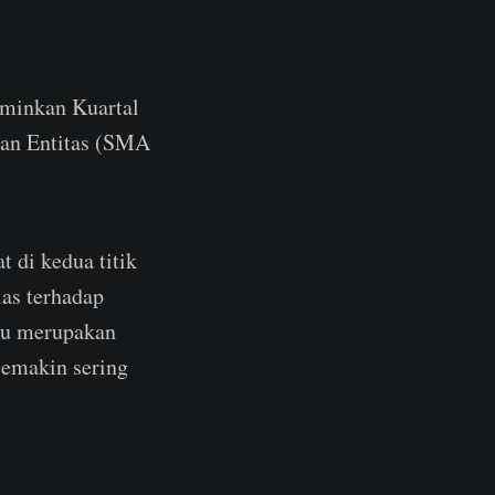
rminkan Kuartal
kan Entitas (SMA
t di kedua titik
las terhadap
itu merupakan
semakin sering