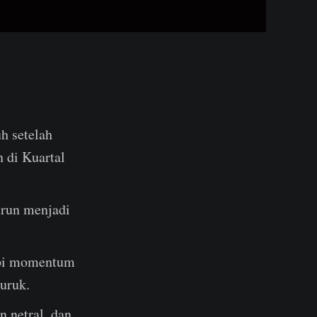
h setelah
 di Kuartal
urun menjadi
api momentum
uruk.
 netral, dan