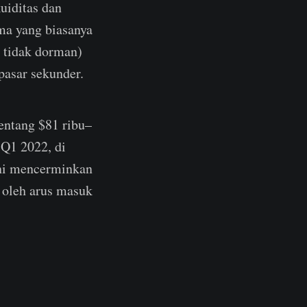
uiditas dan
ma yang biasanya
g tidak dorman)
pasar sekunder.
entang $81 ribu–
 Q1 2022, di
ini mencerminkan
 oleh arus masuk