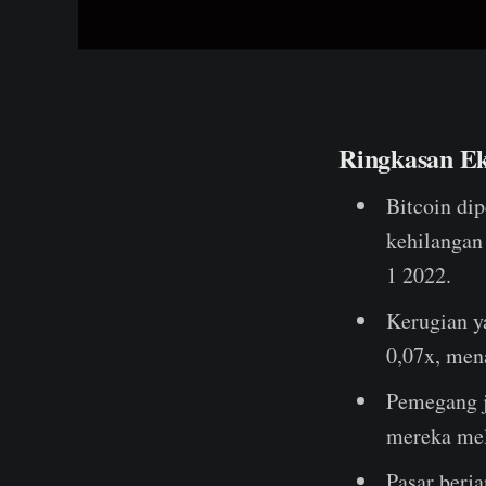
Ringkasan Ek
Bitcoin di
kehilangan
1 2022.
Kerugian y
0,07x, men
Pemegang j
mereka mel
Pasar berj