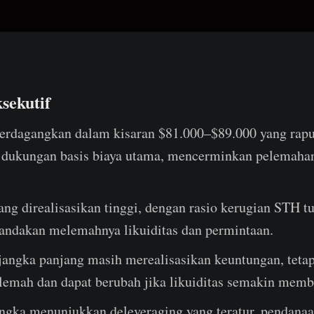
sekutif
perdagangkan dalam kisaran $81.000–$89.000 yang rapu
 dukungan basis biaya utama, mencerminkan pelemahan
ang direalisasikan tinggi, dengan rasio kerugian STH t
andakan melemahnya likuiditas dan permintaan.
angka panjang masih merealisasikan keuntungan, tet
emah dan dapat berubah jika likuiditas semakin memb
angka menunjukkan deleveraging yang teratur, pendanaan