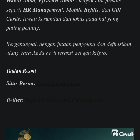
Waktu Anda, Efisiensi Anda:
Dengan alat praktis
seperti
HR Management
,
Mobile Refills
, dan
Gift
Cards
, lewati kerumitan dan fokus pada hal yang
paling penting.
Bergabunglah dengan jutaan pengguna dan definisikan
ulang cara Anda berinteraksi dengan kripto.
Tautan Resmi
Situs Resmi:
https://cwallet.com
Twitter:
https://twitter.com/CwalletOfficial