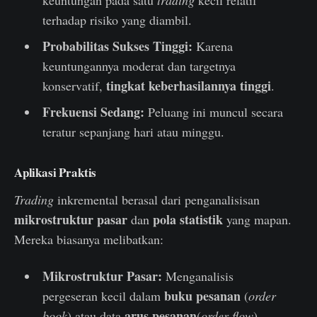
keuntungan pada satu
trading
kecil relatif
terhadap risiko yang diambil.
Probabilitas Sukses Tinggi:
Karena
keuntungannya moderat dan targetnya
tingkat keberhasilannya tinggi
konservatif,
.
Frekuensi Sedang:
Peluang ini muncul secara
teratur sepanjang hari atau minggu.
Aplikasi Praktis
Trading
inkremental berasal dari penganalisisan
mikrostruktur pasar
pola statistik
dan
yang mapan.
Mereka biasanya melibatkan:
Mikrostruktur Pasar:
Menganalisis
buku pesanan
pergeseran kecil dalam
(
order
arus pesanan
book
) atau data
(
order flow
).