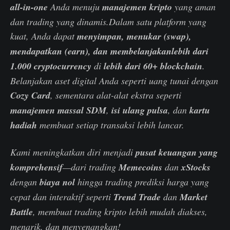
all-in-one
Anda menuju
manajemen kripto
yang aman
dan trading yang dinamis.Dalam satu platform yang
kuat, Anda dapat
menyimpan, menukar (swap),
mendapatkan (earn), dan membelanjakanlebih dari
1.000 cryptocurrency
di
lebih dari 60+ blockchain
.
Belanjakan aset digital Anda seperti uang tunai dengan
Cozy Card
, sementara alat-alat ekstra seperti
manajemen massal SDM
,
isi ulang pulsa
, dan
kartu
hadiah
membuat setiap transaksi lebih lancar.
Kami meningkatkan diri menjadi
pusat keuangan yang
komprehensif
—dari trading
Memecoins
dan
xStocks
dengan
biaya nol
hingga trading prediksi harga yang
cepat dan interaktif seperti
Trend Trade
dan
Market
Battle
, membuat trading kripto lebih mudah diakses,
menarik, dan menyenangkan!