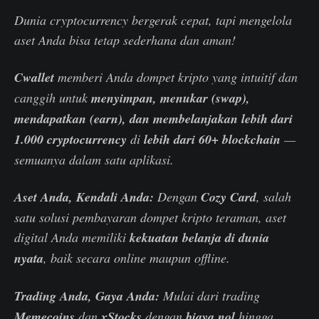
Dunia cryptocurrency bergerak cepat, tapi mengelola
aset Anda bisa tetap sederhana dan aman!
Cwallet
memberi Anda dompet kripto yang intuitif dan
canggih untuk
menyimpan, menukar (swap),
mendapatkan (earn), dan membelanjakan
lebih dari
1.000 cryptocurrency
di
lebih dari 60+ blockchain
—
semuanya dalam satu aplikasi.
Aset Anda, Kendali Anda:
Dengan
Cozy Card
, salah
satu solusi pembayaran dompet kripto teraman, aset
digital Anda memiliki
kekuatan belanja di dunia
nyata
, baik secara online maupun offline.
Trading Anda, Gaya Anda:
Mulai dari trading
Memecoins
dan
xStocks
dengan
biaya nol
hingga