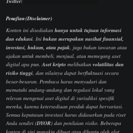
Twitter:
https://twitter.com/CwalletOfficial
Penafian (Disclaimer)
Konten ini disediakan
hanya untuk tujuan informasi
dan edukasi
. Ini
bukan merupakan nasihat finansial,
investasi, hukum, atau pajak
, juga bukan tawaran atau
ajakan untuk membeli, menjual, atau memegang aset
digital apa pun.
Aset kripto
melibatkan
volatilitas dan
risiko tinggi
, dan nilainya dapat berfluktuasi secara
besar-besaran. Pembaca harus menyadari dan
mematuhi undang-undang dan regulasi lokal yang
relevan mengenai aset digital di yurisdiksi spesifik
mereka, karena ketersediaan produk dapat bervariasi.
Semua keputusan investasi harus didasarkan pada riset
Anda sendiri (
DYOR
) dan penilaian risiko. Beberapa
konten di sini mungkin dibuat atau dibantu oleh alat