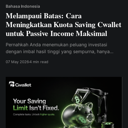
Bahasa Indonesia
Melampaui Batas: Cara
Meningkatkan Kuota Saving Cwallet
untuk Passive Income Maksimal
Pernahkah Anda menemukan peluang investasi
dengan imbal hasil tinggi yang sempurna, hanya
untuk menyadari bahwa Anda telah mencapai
07 May 2026
4 min read
batasnya? Temukan cara untuk menembus Batas
Tabungan dan membuat uang Anda bekerja lebih
keras dari sebelumnya.