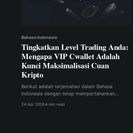
Bahasa Indonesia
Tingkatkan Level Trading Anda:
Mengapa VIP Cwallet Adalah
Kunci Maksimalisasi Cuan
Kripto
Berikut adalah terjemahan dalam Bahasa
Indonesia dengan tetap mempertahankan
format asli, gaya bahasa yang profesional
24 Apr 2026
4 min read
namun inspiratif, serta istilah teknis dalam
bahasa Inggris agar tetap akurat.