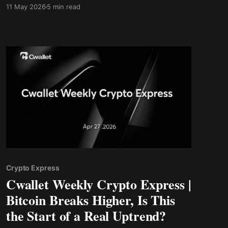
spekulatif di seluruh pasar, dengan para trader
11 May 2026
5 min read
yang semakin banyak berotasi kembali ke
posisi risiko tinggi seiring kembalinya
kepercayaan diri.
Crypto Express
Cwallet Weekly Crypto Express |
Bitcoin Breaks Higher, Is This
the Start of a Real Uptrend?