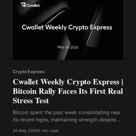
Crypto Express
Cwallet Weekly Crypto Express |
Bitcoin Rally Faces Its First Real
Stress Test
Bitcoin spent the past week consolidating near
its recent highs, maintaining strength despite
rising volatility across the broader crypto
26 May 2026
5 min read
market.