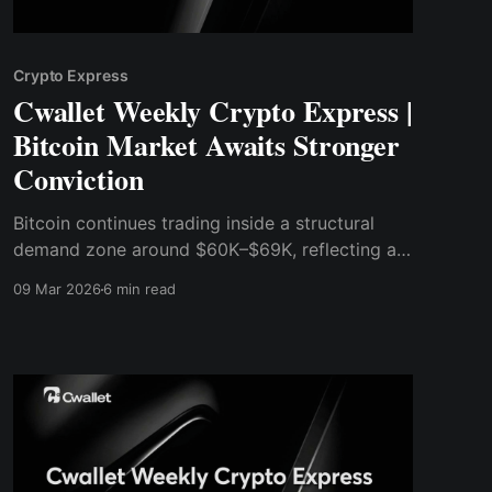
Crypto Express
Cwallet Weekly Crypto Express |
Bitcoin Market Awaits Stronger
Conviction
Bitcoin continues trading inside a structural
demand zone around $60K–$69K, reflecting a
market searching for stronger conviction.
09 Mar 2026
6 min read