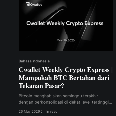
Bahasa Indonesia
Cwallet Weekly Crypto Express |
Mampukah BTC Bertahan dari
Tekanan Pasar?
Bitcoin menghabiskan seminggu terakhir
dengan berkonsolidasi di dekat level tertinggi
baru-baru ini, mempertahankan kekuatannya
26 May 2026
5 min read
meskipun ada peningkatan volatilitas di pasar