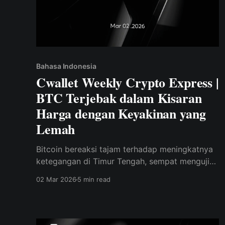
Bahasa Indonesia
Cwallet Weekly Crypto Express |
BTC Terjebak dalam Kisaran
Harga dengan Keyakinan yang
Lemah
Bitcoin bereaksi tajam terhadap meningkatnya
ketegangan di Timur Tengah, sempat menguji
level support yang lebih rendah, sementara
02 Mar 2026
5 min read
data on-chain terus menunjukkan permintaan
yang lemah dan keyakinan pasar yang rapuh.