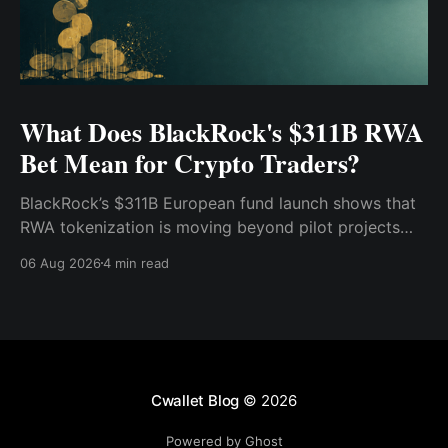
What Does BlackRock's $311B RWA
Bet Mean for Crypto Traders?
BlackRock’s $311B European fund launch shows that
RWA tokenization is moving beyond pilot projects
and into institutional market infrastructure. Here’s
06 Aug 2026
4 min read
what it means for crypto traders.
Cwallet Blog
© 2026
Powered by Ghost