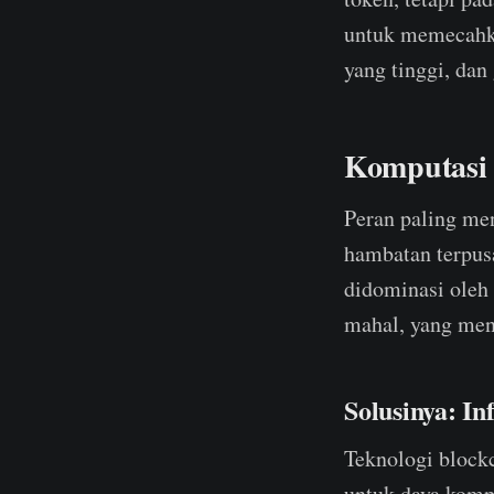
untuk memecahka
yang tinggi, da
Komputasi 
Peran paling men
hambatan terpus
didominasi oleh
mahal, yang men
Solusinya: In
Teknologi block
untuk daya kompu