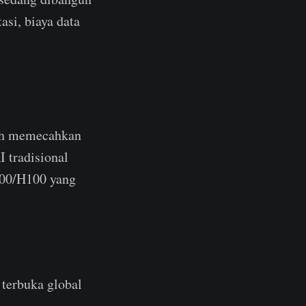
si, biaya data
alah memecahkan
 tradisional
100/H100 yang
terbuka global