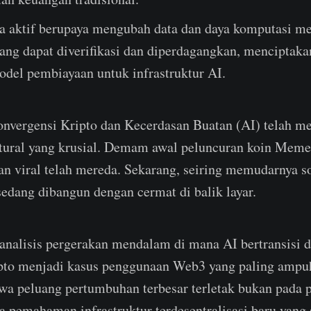
ra aktif berupaya mengubah data dan daya komputasi me
ang dapat diverifikasi dan diperdagangkan, menciptakan
odel pembiayaan untuk infrastruktur AI.
onvergensi Kripto dan Kecerdasan Buatan (AI) telah m
ktural yang krusial. Demam awal peluncuran koin Meme 
n viral telah mereda. Sekarang, seiring memudarnya so
sedang dibangun dengan cermat di balik layar.
analisis pergerakan mendalam di mana AI bertransisi da
pto menjadi kasus penggunaan Web3 yang paling ampu
wa peluang pertumbuhan terbesar terletak bukan pada 
da pemahaman infrastruktur terdesentralisasi baru yan