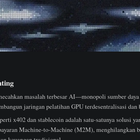
nting
mecahkan masalah terbesar AI—monopoli sumber day
bangun jaringan pelatihan GPU terdesentralisasi dan b
perti x402 dan stablecoin adalah satu-satunya solusi ya
ayaran Machine-to-Machine (M2M), menghilangkan bi
an keuangan tradisional.