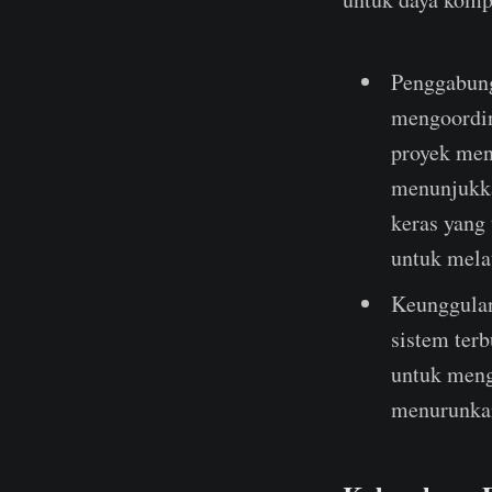
Penggabung
mengoordin
proyek menc
menunjukka
keras yang 
untuk mela
Keunggulan
sistem ter
untuk meng
menurunkan