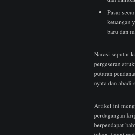
Pasar seca
keuangan y
baru dan m
Narasi seputar k
pergeseran stru
putaran pendanaa
nyata dan abadi 
Artikel ini meng
perdagangan kri
berpendapat bah
token, tetapi pa