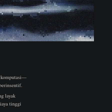
a komputasi—
erinsentif.
ng layak
aya tinggi