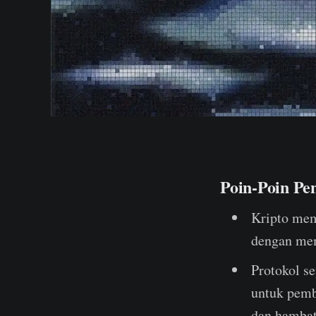
Poin-Poin Pe
Kripto me
dengan mem
Protokol se
untuk pemb
dan hambat