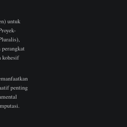
en) untuk
Proyek-
luralis),
 perangkat
n kohesif
emanfaatkan
atif penting
amental
mputasi.