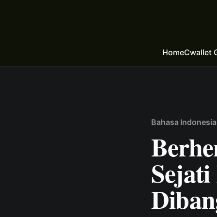
Home
Cwallet 
Bahasa Indonesia
Berhen
Sejati
Diban