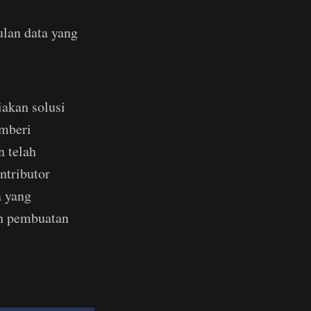
lan data yang
iakan solusi
mberi
n telah
ntributor
a yang
ah pembuatan