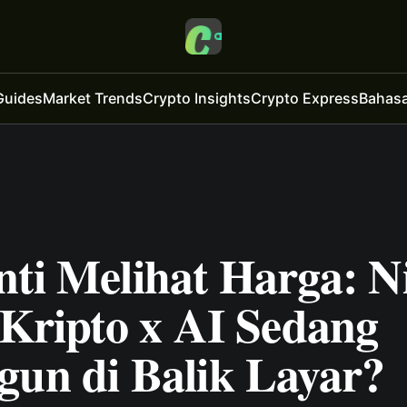
Guides
Market Trends
Crypto Insights
Crypto Express
Bahasa
ti Melihat Harga: Ni
 Kripto x AI Sedang
gun di Balik Layar?