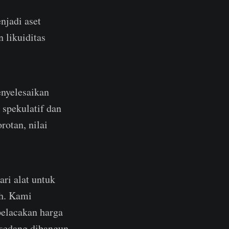
njadi aset
 likuiditas
enyelesaikan
spekulatif dan
rotan, nilai
ri alat untuk
h. Kami
pelacakan harga
g sedang dibangun