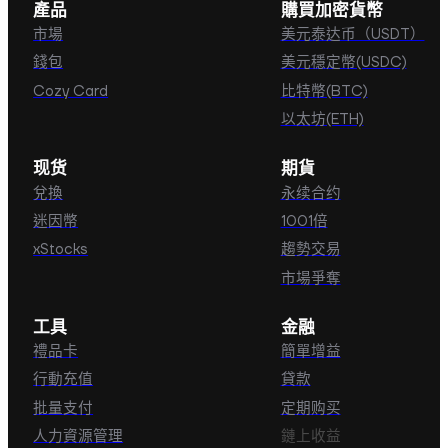
產品
購買加密貨幣
市場
美元泰达币（USDT）
錢包
美元穩定幣(USDC)
Cozy Card
比特幣(BTC)
以太坊(ETH)
现货
期貨
兌換
永续合约
迷因幣
1001倍
xStocks
趨勢交易
市場爭奪
工具
金融
禮品卡
簡單增益
行動充值
貸款
批量支付
定期购买
人力資源管理
鏈上收益