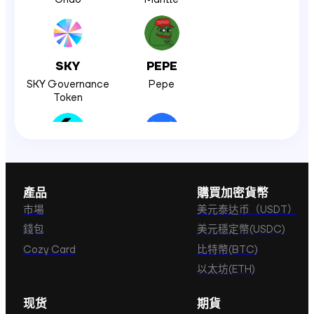
SKY
PEPE
SKY Governance
Pepe
Token
BGB
MORPHO
BitgetToken
Morpho Token
產品
購買加密貨幣
市場
美元泰达币（USDT）
錢包
美元穩定幣(USDC)
KCS
ENA
Cozy Card
比特幣(BTC)
KuCoin Token
ENA
以太坊(ETH)
现货
期貨