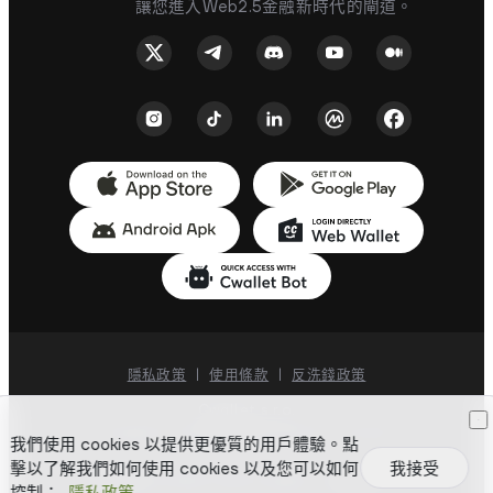
讓您進入Web2.5金融新時代的閘道。
Pendle
Immutable X
JASMY
SYRUP
JasmyCoin
Syrup Token
ENS
CVX
Ethereum Name
Convex Token
Service
隱私政策
|
使用條款
|
反洗錢政策
H
AXS-ETH
Cwallet s.r.o.
Dunajská 66, Bratislava, 811 08, Slovakia
Humanity
Axie Infinity Shard
我們使用 cookies 以提供更優質的用戶體驗。點
擊以了解我們如何使用 cookies 以及您可以如何
我接受
版權所有 ©
2018-
2026
Cwallet。版權所有。