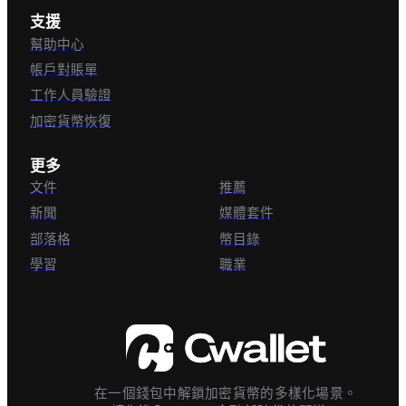
支援
幫助中心
帳戶對賬單
UB
ZRO
Unibase
LayerZero
工作人員驗證
加密貨幣恢復
更多
SPX
GNO
文件
推薦
SPX6900
Gnosis Token
新聞
媒體套件
部落格
幣目錄
學習
職業
NFT
LDO
APENFT
Lido DAO Token
在一個錢包中解鎖加密貨幣的多樣化場景。
PENDLE
IMX