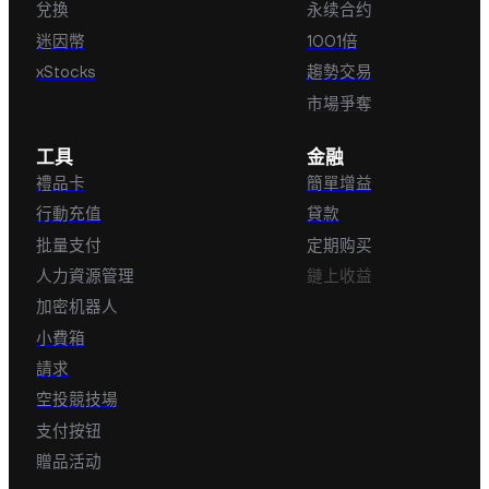
兌換
永续合约
GT
QNT
迷因幣
1001倍
GateChainToken
Quant
xStocks
趨勢交易
市場爭奪
工具
金融
RNDR
NEXO
禮品卡
簡單增益
Render Token
Nexo
行動充值
貸款
批量支付
定期购买
人力資源管理
鏈上收益
EURC
ETHFI
加密机器人
Euro Coin
ether.fi
小費箱
governance token
請求
空投競技場
支付按钮
CRV
VIRTUAL
贈品活动
Curve DAO Token
Virtual Protocol