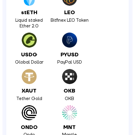
stETH
LEO
Liquid staked
Bitfinex LEO Token
Ether 2.0
USDG
PYUSD
Global Dollar
PayPal USD
XAUT
OKB
Tether Gold
OKB
ONDO
MNT
Ondo
Mantle