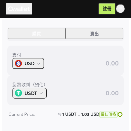
以法幣輕鬆且安全地購買加密貨幣 | 比特幣、以太坊等 | Cwal
註冊
Buy & Sell
.
購買
賣出
支付
USD
您將收到（預估）
USDT
Current Price:
1
USDT
=
1.03
USD
最佳價格