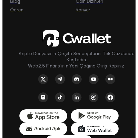
Blog
Coin Dizinleri
Öğren
Kariyer
Kripto Dünyasının Çeşitli Senaryolarını Tek Cüzdanda
Keşfedin.
Web2.5 Finans'ının Yeni Çağına Giriş Kapınız.