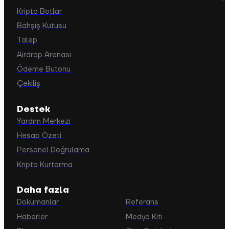
Kripto Botlar
Bahşiş Kutusu
Talep
Airdrop Arenası
Ödeme Butonu
Çekiliş
Destek
Yardım Merkezi
Hesap Özeti
Personel Doğrulama
Kripto Kurtarma
Daha fazla
Dokümanlar
Referans
Haberler
Medya Kiti