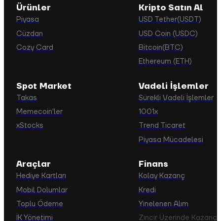
Ürünler
Kripto Satın Al
Piyasa
USD Tether(USDT)
Cüzdan
USD Coin (USDC)
Cozy Card
Bitcoin(BTC)
Ethereum (ETH)
Spot Market
Vadeli İşlemler
Takas
Sürekli Vadeli İşlemler
Memecoin'ler
1001x
xStocks
Trend Ticaret
Piyasa Mücadelesi
Araçlar
Finans
Hediye Kartları
Kolay Kazanç
Mobil Dolumlar
Kredi
Toplu Ödeme
Yinelenen Alım
İK Yönetimi
Zincir Üzerinde Kazanç