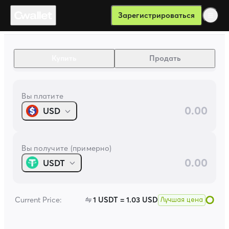
Покупайте криптовалюту за фиат — легко и безопасно | Бит
Зарегистрироваться
Buy & Sell
.
Купить
Продать
Вы платите
USD
Вы получите (примерно)
USDT
Current Price:
1
USDT
=
1.03
USD
Лучшая цена