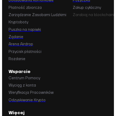
Doładowania komórkowe
Pożyczka
Płatność zbiorcza
Zakup cykliczny
Zarządzanie Zasobami Ludzkimi
Zarabiaj na blockchaini
Kryptoboty
Puszka na napiwki
Żądanie
Arena Airdrop
Przycisk płatności
Rozdanie
Wsparcie
Centrum Pomocy
Wyciąg z konta
Weryfikacja Pracowników
Odzyskiwanie Krypto
Więcej