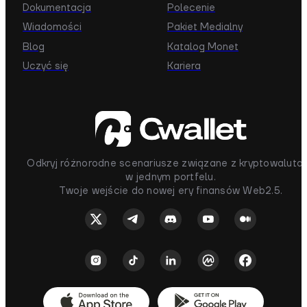
Dokumentacja
Polecenie
Wiadomości
Pakiet Medialny
Blog
Katalog Monet
Uczyć się
Kariera
Odkryj różnorodne scenariusze związane z kryptowaluta
w jednym portfelu.
Twoje wejście do nowej ery finansów Web2.5.