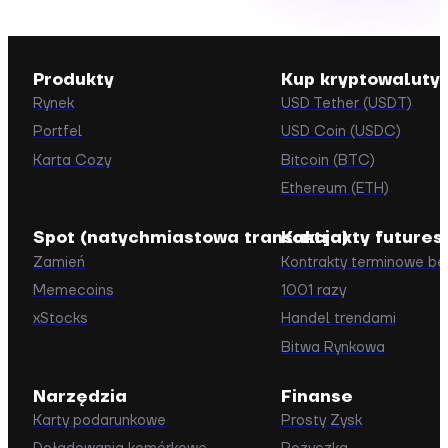
Produkty
Kup kryptowaluty
Rynek
USD Tether (USDT)
Portfel
USD Coin (USDC)
Karta Cozy
Bitcoin (BTC)
Ethereum (ETH)
Spot (natychmiastowa transakcja)
Kontrakty futures
Zamień
Kontrakty terminowe b
Memecoins
1001 razy
xStocks
Handel trendami
Bitwa Rynkowa
Narzędzia
Finanse
Karty podarunkowe
Prosty Zysk