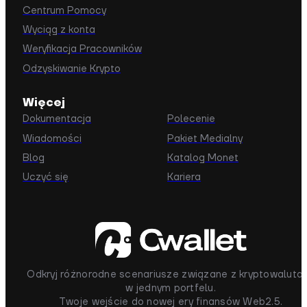
Centrum Pomocy
Wyciąg z konta
Weryfikacja Pracowników
Odzyskiwanie Krypto
Więcej
Dokumentacja
Polecenie
Wiadomości
Pakiet Medialny
Blog
Katalog Monet
Uczyć się
Kariera
Odkryj różnorodne scenariusze związane z kryptowaluta
w jednym portfelu.
Twoje wejście do nowej ery finansów Web2.5.