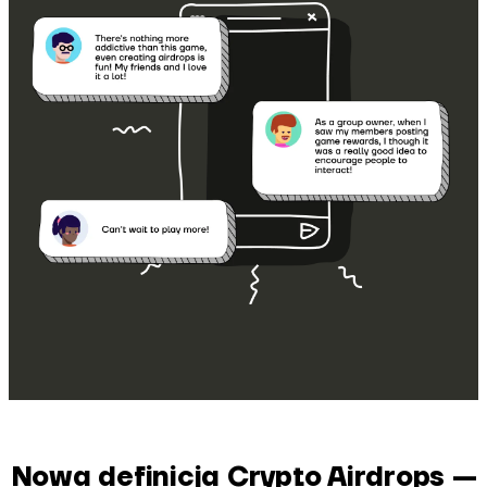
Nowa definicja Crypto Airdrops —