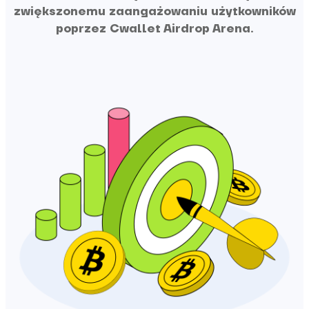
zwiększonemu zaangażowaniu użytkowników
poprzez Cwallet Airdrop Arena.