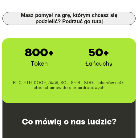
Masz pomysł na grę, którym chcesz się
podzielić? Podrzuć go tutaj
800+
50+
Token
Łańcuchy
BTC, ETH, DOGE, AVAX, SOL, SHIB... 800+ tokenów i 50+
blockchainów do gier airdropowych
Co mówią o nas ludzie?