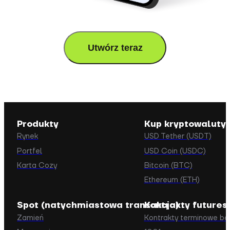
Utwórz teraz
Produkty
Kup kryptowaluty
Rynek
USD Tether (USDT)
Portfel
USD Coin (USDC)
Karta Cozy
Bitcoin (BTC)
Ethereum (ETH)
Spot (natychmiastowa transakcja)
Kontrakty futures
Zamień
Kontrakty terminowe b