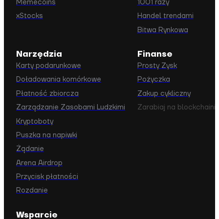
Memecoins
1001 razy
xStocks
Handel trendami
Bitwa Rynkowa
Narzędzia
Finanse
Karty podarunkowe
Prosty Zysk
Doładowania komórkowe
Pożyczka
Płatność zbiorcza
Zakup cykliczny
Zarządzanie Zasobami Ludzkimi
Zarabiaj na blockchaini
Kryptoboty
Puszka na napiwki
Żądanie
Arena Airdrop
Przycisk płatności
Rozdanie
Wsparcie