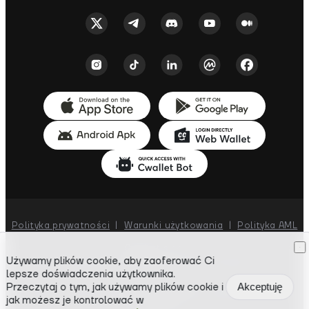
Polityka prywatności
|
Warunki użytkowania
|
Polityka AML
Cwallet s.r.o.
Używamy plików cookie, aby zaoferować Ci
Dunajská 66, Bratislava, 811 08, Slovakia
lepsze doświadczenia użytkownika.
Przeczytaj o tym, jak używamy plików cookie i
Akceptuję
Prawa autorskie ©
2018-
2026
Cwallet. Wszelkie prawa
jak możesz je kontrolować w
zastrzeżone.