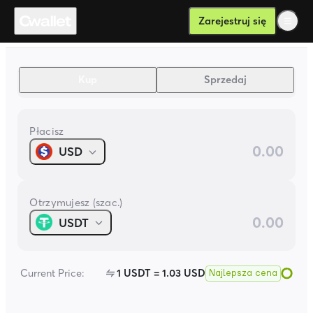
Kup kryptowaluty za pomocą walut fiat łatwo i bezpiecznie | B
Zarejestruj się
Buy & Sell
.
Kup
Sprzedaj
Płacisz
USD
Otrzymujesz (szac.)
USDT
Current Price:
1
USDT
=
1.03
USD
Najlepsza cena