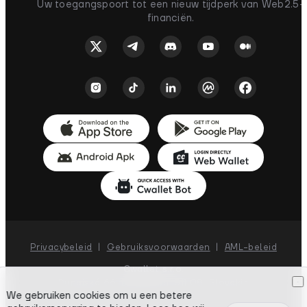
Uw toegangspoort tot een nieuw tijdperk van Web2.5-
financiën.
Privacybeleid
|
Gebruiksvoorwaarden
|
AML-beleid
Cwallet s.r.o.
Dunajská 66, Bratislava, 811 08, Slovakia
We gebruiken cookies om u een betere