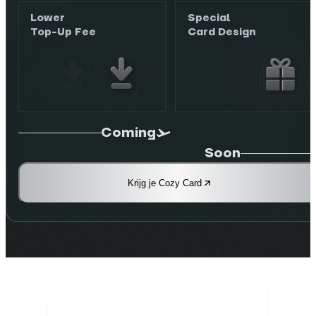
Lower
Special
Top-Up Fee
Card Design
Coming
Soon
Krijg je Cozy Card