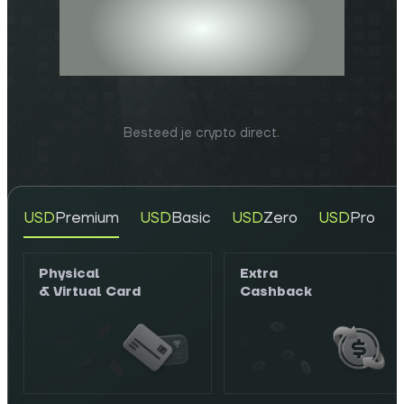
COZY CARD
Besteed je crypto direct.
USD
Premium
USD
Basic
USD
Zero
USD
Pro
Physical
Extra
& Virtual Card
Cashback