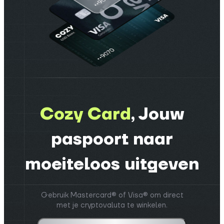
Cozy Card
,
Jouw
paspoort naar
moeiteloos uitgeven
Gebruik Mastercard® of Visa® om direct
met je cryptovaluta te winkelen.