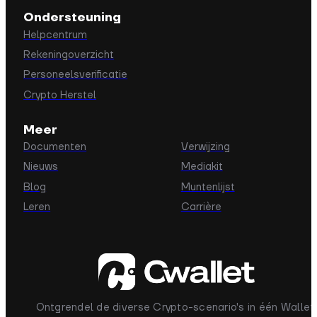
Ondersteuning
Helpcentrum
Rekeningoverzicht
Personeelsverificatie
Crypto Herstel
Meer
Documenten
Verwijzing
Nieuws
Mediakit
Blog
Muntenlijst
Leren
Carrière
Ontgrendel de diverse Crypto-scenario's in één Wallet.