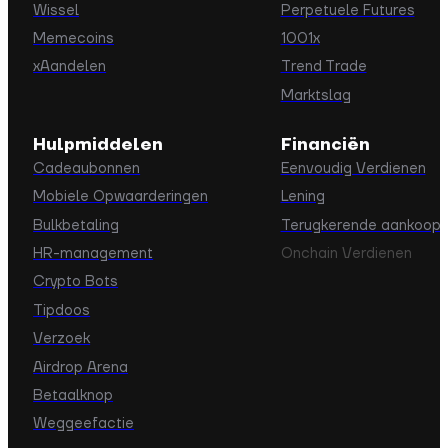
Wissel
Perpetuele Futures
Memecoins
1001x
xAandelen
Trend Trade
Marktslag
Hulpmiddelen
Financiën
Cadeaubonnen
Eenvoudig Verdienen
Mobiele Opwaarderingen
Lening
Bulkbetaling
Terugkerende aankoop
HR-management
Onchain Verdienen
Crypto Bots
Tipdoos
Verzoek
Airdrop Arena
Betaalknop
Weggeefactie