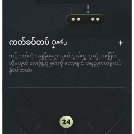
ကတ်ခပ်တပ် رکھ္
သင့်ကတ်ကို အချိန်မရွေး လွယ်လွယ်ကူကူ ဆွဲထားခြင်း
သို့မဟုတ် အားဖြည့်ခြင်းကို တော့ချက် အနည်းငယ်နဲ့ လုပ်
နိုင်ပါတယ်။