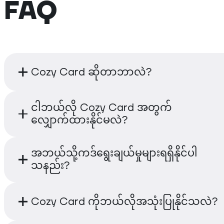
FAQ
Cozy Card ဆိုတာဘာလဲ?
Cozy Card သည် Cwallet က ထုတ်ပေးသော မူဘ
ငါဘယ်လို Cozy Card အတွက်
ဒက်ဘစ်ကတ်တစ်ခု ဖြစ်သည်။ ၎င်းသည် အသုံးပြု
လျှောက်ထားနိုင်မလဲ?
အနေဖြင့် သူတို့၏ မျက်မှောက် ဘဝတွင် ကပ်အနီး
မျက်ကပ်၊ အွန်လိုင်းနှင့် ဆိုင်အတွင်း လက်ခံသော 
သင်သည် Cwallet application ကို အသုံးပြု၍ တို
အဘယ်သို့ကဒ်ရွေးချယ်မှုများရရှိနိုင်ပါ
ဘာသာပြန်ချက်ဖြင့် ကမ္ဘာတစ်ဝှမ်း မျောက်ကောက်တ
လျှောက်ထားနိုင်ပါသည်။ လျှောက်လွှာ လုပ်ငန်းစဉ်မ
သနည်း?
ရိုးရာဒင်းများကို စိတ်ရှည်ချရနာဖြင့် အခုပင် အသုံး
အလျင်အမြန် ဖြစ်ပြီး အစဉ်အလာ ဘဏ်အကောင့် 
နိုင်သည်။
ခြင်း မရှိပါ။ ပေးပို့နှင့်အတူ နာရီပိုင်းအတွင်း သင်၏ 
Cozy Card သည် အသုံးပြုသူ အမျိုးမျိုး၏ 
Cozy Card ကိုဘယ်လိုအသုံးပြုနိုင်သလဲ?
ကဒ်ကို ထုတ်ပေးပါလိမ့်မည်။
များကို ဖြည့်ဆည်းပေးရန် ယခုအခါ ဗားရှင်းလေ
ရရှိနိုင်ပါသည်-