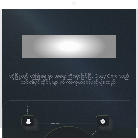
အဆင့်မြင့်လုံခြုံရေး
စိတ်နေချမ်းသာတယ်.
ဒဂုံမြို့တွင် လုံခြုံရေးမှာ အရေးကြီးဆုံးဖြစ်ပြီး Cozy Card သည်
သင်၏ပိုင်ဆိုင်မှုများကို ကာကွယ်ပေးမည်ဖြစ်သည်။