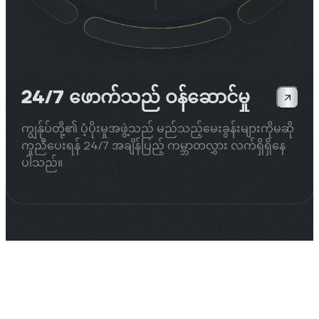
24/7 ဖောက်သည် ဝန်ဆောင်မှု
ကျွန်ုပ်တို့၏ ပံ့ပိုးမှုအဖွဲ့သည် မည်သည့်မေးခွန်းများကိုမဆို
ကူညီပေးရန် 24/7 အချိန်ပြည့် ကမ္ဘာတလွှား လက်ရှိရှိနေ
ပါသည်။