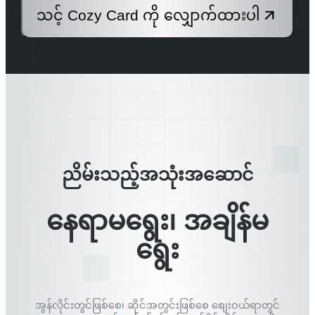
သင့် Cozy Card ကို လျှောက်ထားပါ
ညိမ်းသည့်အသုံးအဆောင်
နေရာမရွေး၊ အချိန်မ
ရွေး
အွန်လိုင်းတွင်ဖြစ်စေ၊ ဆိုင်အတွင်းဖြစ်စေ စျေးဝယ်ရာတွင်