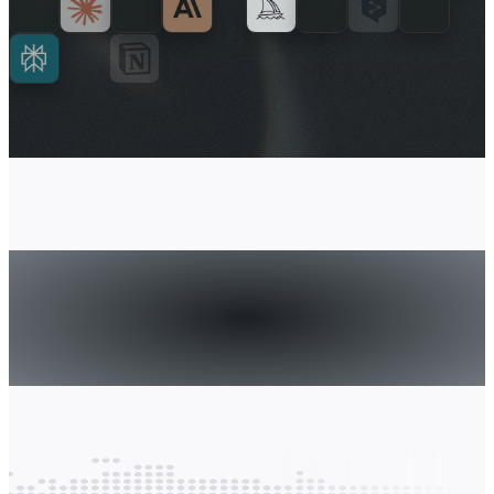
ကမ္ဘာလုံးဆိုင်ရာ
အသုံးစရိတ်ကို လွယ်ကူစွာ
အကောင်အထည်ဖော်ခြင်း