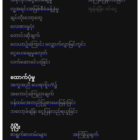
လူ့အရင်းအမြစ်စီမံခန့်ခွဲမှု
အွန်ချိန်း ဝင်ငွေ
ချပ်တိုးဘော့တွေ
လေးစားမှုပုံး
တောင်းဆိုချက်
လေယာဥ်ကြောင်း လျှောက်လွှာမြင်ကွင်း
ငွေပေးချေမှုခလုတ်
လက်ဆောင်ေပးခြင်း
ထောက်ပံ့မှု
အကူအညီ ပေးရာ၆ူပ9၌
အကောင့်ကြေညာချက်
ဝန်ထမ်းအတည်ပြုစာမေးမြန်းခြင်း
ဘလော့ခ်ချိန်း ငွေပြန်လည်ရယူခြင်း
ပိုပြီး
စာရွက်စာတမ်းများ
အကြံပြုချက်