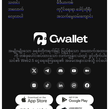
သတင်း
မီဒီယာကစ်
ဘလောက်
ကုိုင်ရေးရာ ဒေါင့်တိုရီး
လေ့လာပါ
အသက်မွေးဝမ်းကျောင်း
အမျိုးမျိုးသော ခရစ်တိုကရက်ဖြင့် ပြည့်စုံသော အထောက်အထားမ
ကို တစ်ခုပေါင်းစပ်ထားသော လက်ကျွန်းငယ်တွင် ဖွင့်လိုက်ပါ။
သင်၏ Web2.5 ငွေရေးကြေးရေး၏ အခမ်းအနားသစ်သို့ ဝင်ပေါက