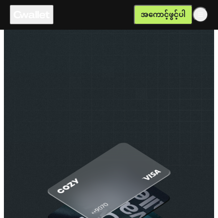
အကောင့်ဖွင့်ပါ