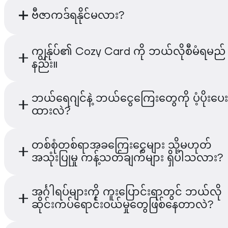
HKD Pro
-
ဟောင်ကောင်းနှင့် အရှ
Cozy Card ကို Visa ကုိ မွတုိင္ရာ ၈၀ သန္း
ဗီဇာကဒ်ရနိုင်မလား?
ရှ အသုံးပြုသူများအတွက် ဒီဇိုင်းထု
ကုန္သည္မ်ားအနက္ ကြ်ႏု္ပ္ႏိုင္ငံျခားတြင္ လက္ခ
ဒေသခံနှင့် အော့ဖ်ပိုင်းငွေပေးချေမှု
၎တြင္ အြန္လိုင္းေစ်းက႑မ်ား၊ အဆောက်အဦးတွင
အထူးသင့်လျော်ပါသည်။
သီးသန့်သီး စတုိးဆုိင္မ်ား၊ အြန္လိုင္းစာရင္းသြင္း
လတ်တလောတွင် Cozy Card ကို ကတ်အမျိုးအစာ
ကျွန်ုပ်၏ Cozy Card ကို ဘယ်လိုစီမံရမည်
USD Pro
-
ကမ္ဘာတစ်ခြင်းလုံးအသုံးပြ
င့္ (လိုအပ္သည္႔အခါ) မိုဘိုင်းပိုက်ဆံအပ်ေျဖခ်က္မ်ာ
အနက် သာမန်ကတ်အနေဖြင့်သာ ထုတ်ဝေထားပါသည
နည်း။
အတွက် အကောင်းဆုံး တွဲဖက်သုံးနိုင်စွ
ည္။ ATM ျဖင့္ ေငြထုတ္ယူျခင္းကို ယခုအခါတြင္
ပိုင်ဆိုင်ရာ ကတ်မျိုးကို တီထွင်နေဆဲဖြစ်ပြီး အနာဂ
ရည် ပေးစွမ်းပါသည်။
ပါ။
ထုတ်ပြန်မှုတွင် ဓါတ်မှန်ပြုလုပ်ပြီး သုံးစွဲနိုင်မည့်အ
သင်သည် Cwallet အက်ပ်တွင် သင့်ကတ်လက်ကျန်င
ဘယ်ရေဂျင်နဲ့ ဘယ်ငွေကြေးတွေကို ပံ့ပိုးပေ
USD Basic
-
အသုံးချမှုသက်သာပြ
အနေနဲ့ မကြာမီ ထုတ်လိုက်မည်။
လှောင် လုပ်ဆောင်မှုမှတ်တမ်းနှင့် အသုံးစရိတ်မှတ်
ထားလဲ?
န်လိုင်းပလတ်ဖောင်းကြီးများအတွက်
ကို မည်သောအခါမဆို ကြည့်ရှူနိုင်ပါသည်။ အချိန်နှ
သည်
ညီ အပ်ဒေးတများနှင့် ချက်ချင်းများက ကတ် ဒပ်ရှ
USD Zero
-
မူလအဆင့်ရွေးချယ်မှ
Cozy Card သည် ဒေသခံ အာဏာပိုင်များ၏ ထောက
တစ်စုံတစ်ရာအခကြေးငွေများ သို့မဟုတ်
ဆင့် ရနိုင်ပါတယ်။
အနည်းဆုံးကောက်ကျစ်သောနစ်နန်
အရ မည်သည့် နိုင်ငံနှင့် ဒေသကြီးများတွင် မဆို အသုံ
အသုံးပြုမှု ကန့်သတ်ချက်များ ရှိပါသလား?
ကုန်ကျစရိတ်နှင့် ချက်ချင်းထည့်သွင်
ပါသည်။ မူရင်းငွေကြေးသည် ရွေးချယ်ထားသော က
မှုအတွက်ဖြစ်သည်။
အမျိုးအစားပေါ်မူတည်၍ HKD ဒဏ်လိုင် ရော USD
ဟုတ်ပါတယ်။ ကတ်အမျိုးအစားအလိုက် ထုတ်ပေး
အင်္ဂါရပ်များကို ကူးပြောင်းရာတွင် ဘယ်လို
တစ်ခုဖြစ်နိုင်ပါတယ်။
အသုံးပြုနိုင်သော ကန့်သတ်ချက်များနှင့် နှင့်ပြတ် မ
ဆိုင်းကပ်ရောင်းဝယ်မှုတွေဖြစ်နေတာလဲ?
ပြန်လည်လုပ်ဆောင်နိင်မှု အခများ ပါဝင်ပါတယ်။
အချက်အလက်များကို Cwallet အက်ပ်ရှိ Cozy C