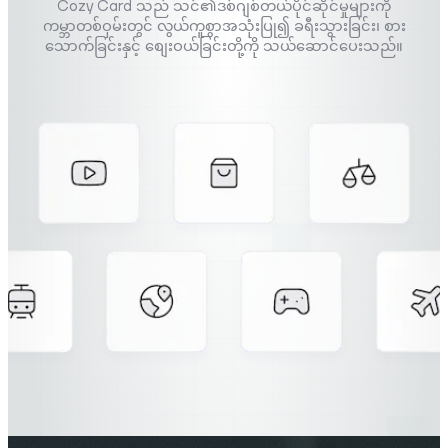
Cozy Card သည် သင်၏ဒစ်ဂျစ်တယ်ပိုင်ဆိုင်မှုများကို
ကမ္ဘာတစ်ဝှမ်းတွင် လွယ်ကူစွာအသုံးပြု၍ ခရီးသွားခြင်း၊ စား
သောက်ခြင်းနှင့် စျေးဝယ်ခြင်းတို့ကို သယ်ဆောင်ပေးသည်။