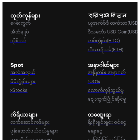
အတွက် အောင်မြင်သောငွေလွှဲလုပ်ငန်းများကို ဝန်ဆ
နိုင်ရန် Cozy Card အသုံးပြုသူများအတွက် တိကျစွ
ထုတ်ကုန်များ
ক্রিপ্টো কিনুন
မှတ်တမ်း (KYC) ဝင်ရောက်စစ်ဆေးခြင်းသည် မဖြ
ေစ်းကွက်
ယူအက်စ်ဒီ တက်သာ(USD
လိုအပ်ပါသည်။
အိတ်ချုပ်
ဒီသင်္ဘော USD Coin(USD
ကိုစီကဒ်
ဘစ်ကွိုင်း(BTC)
အီသာရီယမ်(ETH)
Spot
အနာဂါတ်များ
အလဲအလှယ်
အမြဲတမ်း အနာဂတ်
မီမီကွိုင်းများ
1001x
xStocks
လောကီကုန်သွယ်မှု
ဈေးကွက်ပြိုင်ဆိုင်မှု
ကိရိယာများ
ဘဏ္ရေးရာ
လက်ဆောင်ကဒ်များ
ရိုးရိုးရှင်းရှင်း ဝင်ငွေ
ဖုန်းဘေလ်ဖယ်ဝယ်မှုများ
ချေးငွေ
အစုလိုက်ငွေပေးချေမှု
အကြိမ်ပြန်ဝယ်ခြင်း