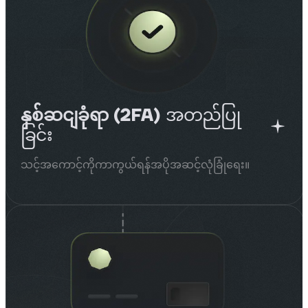
နှစ်ဆငျခုံရာ (2FA)
အတည်ပြု
ခြင်း
သင့်အကောင့်ကိုကာကွယ်ရန်အပိုအဆင့်လုံခြုံရေး။