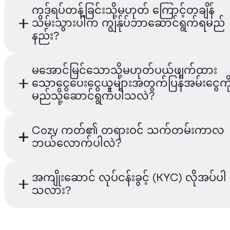
ငွေပေးချေမှုဆောင်ရွက်သောအခါ၌၊ Cozy Card 
ကဒ်ရပ်တန့်ခြင်းသို့မဟုတ် ကြောင့်တချိန်
စာမျက်နှာတွင် ကြည့်ရှုနိုင်ပါသည်။
သင့်၏ကရစ်တိုငွေခြင်းအမျိုးမျိုးကို ယခိုင်ဈေးကွက်
သိမ်းသွားပါက ကျွန်ုပ်ဘာဆောင်ရွက်ရမည်
အလိုအလျောက် ငွေကြေးပမာဏများအဖြစ် ပြောင်
နည်း?
ပေးသည်။ ဤအပြောင်းအလဲသည် မျက်နှာကြပ်မပ
အချက်အလက် ကုန်ပြန် ပြန်သည် ဟု ဆိုနိုင်ပါသည
သင့်ကတ်ကို အောက်ပါအကြောင်းရင်းများကြေ
မအောင်မြင်သောသို့မဟုတ်ပယ်ဖျက်ထား
ယာယီ အေးခတ်ထားနိုင်ပါသည် -
သောငွေပေးငွေယူများအတွက်ပြန်အမ်းငွေကိ
လက်ကိုင်အပလီကေးရှင်းမှ သတ်မှ
မည်သို့ဆောင်ရွက်ပါသလဲ?
သော ရပ်ဆိုင်းမှုပြုလုပ်ခဲ့သည်။
连续三笔交易失败
ပြန်အမ်းငွေများကို ပုံမှန်အားဖြင့် ၃–၇ လုပ်ငန်းနေ့
Cozy ကတ်၏ တရားဝင် သက်တမ်းကာလ
ငွေလွှဲပျက်ကွက်ခြင်းဦးစားပေးဖြစ်ခြင်
ဆောင်ရွက်ပေးပါသည်။ ၎င်းသည် သက်ဆိုင်ရာကုန်
ဘယ်လောက်ပါလဲ?
ထားသည်။ ချပေးရန်အတွက် Cwall
လုပ်ငန်းနှင့် ငွေပေးချေမှု ၀န်ဆောင်မှုပေးသူ၏ ပေါ်
အထောက်အပံ့ထံ ဆက်သွယ်ပါ၊ သို့
မူတည်ပါသည်။
အနည်းဆုံး 20 USDT ဖြင့် သင့် Wall
အသက် ၃ နှစ်ကြာသည့်နေ့မှ စ၍ အချို့သော Coz
အကျိုးဆောင် လုပ်ငန်းခွင့် (KYC) လိုအပ်ပါ
ထပ်ဖြည့်ပါ။
များသည် မသန်စွမ်းဖြစ်နေသည်။ သက်တမ်းကုန်ဆုံ
သလား?
အမျှ၊ ကဒ်အသုံးပြုမှုနှင့် အကောင့်အခြေအနေကို
Cwallet သင်းက အခမဲ့ သက်တမ်းတိုးခြင်း သို့မ
ဟုတ်ကဲ့။ အကောင့်လုံခြုံမှုကိုမြှင့်တင်ပြီး အသုံးပြ
လျှောက်ထားခြင်း လိုအပ်ကြောင်း သုံးသပ်မည်။