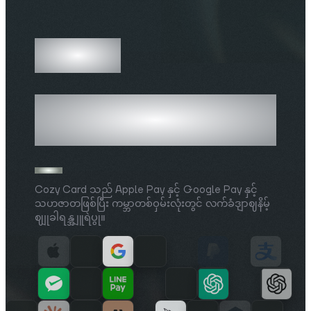
10K+
ကုန်သည်များ ဝန်ဆောင်မှု
ပံ့ပိုးမှု
Cozy Card သည် Apple Pay နှင့် Google Pay နှင့်
သဟဇာတဖြစ်ပြီး ကမ္ဘာတစ်ဝှမ်းလုံးတွင် လက်ခံဒျာဈနိမ့်
ဈျုခါရန္အျူရဲပွု။