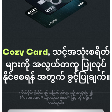
Cozy Card
,
သင့်အသုံးစရိတ်
များကို အလွယ်တကူ ပြုလုပ်
နိုင်စေရန် အတွက် ခွင့်ပြုချက်။
ကိုယ်ပိုင်ဂျီတိုင်းရင်းမြှောင်မုဒ်များကို အသုံးပြု၍
Mastercard® သို့မဟုတ် Visa® ဖြင့် တိုက်ရိုက်
ဝယ်ယူပါ။