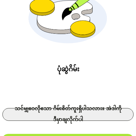
ပုံဆွဲဂိမ်း
သင်မျှဝေလိုသော ဂိမ်းစိတ်ကူးရှိပါသလား။ အဲဒါကို
ဒီမှာချလိုက်ပါ