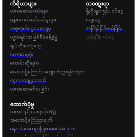
ကိရိယာများ
ဘဏ္ရေးရာ
လက်ဆောင်ကဒ်များ
ရိုးရိုးရှင်းရှင်း ဝင်ငွေ
ဖုန်းဘေလ်ဖယ်ဝယ်မှုများ
ချေးငွေ
အစုလိုက်ငွေပေးချေမှု
အကြိမ်ပြန်ဝယ်ခြင်း
လူ့အရင်းအမြစ်စီမံခန့်ခွဲမှု
အွန်ချိန်း ဝင်ငွေ
ချပ်တိုးဘော့တွေ
လေးစားမှုပုံး
တောင်းဆိုချက်
လေယာဥ်ကြောင်း လျှောက်လွှာမြင်ကွင်း
ငွေပေးချေမှုခလုတ်
လက်ဆောင်ေပးခြင်း
ထောက်ပံ့မှု
အကူအညီ ပေးရာ၆ူပ9၌
အကောင့်ကြေညာချက်
ဝန်ထမ်းအတည်ပြုစာမေးမြန်းခြင်း