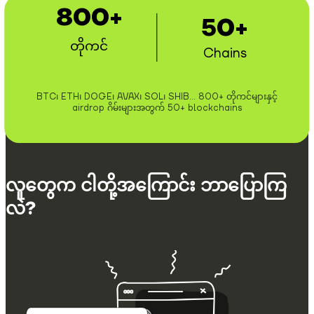
800+
50+
တိုကင်
Chains
BTC၊ ETH၊ DOGE၊ AVAX၊ SOL၊ SHIB... 800+ တိုကင်များနှင့်
airdrop ဂိမ်းများအတွက် 50+ blockchains
လူတွေက ငါတို့အကြောင်း ဘာပြောကြ
လဲ?