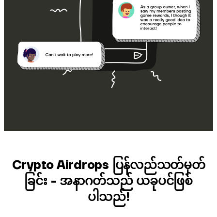
Crypto Airdrops ပြန်လည်သတ်မှတ်
ခြင်း - အနာဂတ်သည် ယခုပင်ဖြစ်
ပါသည်!