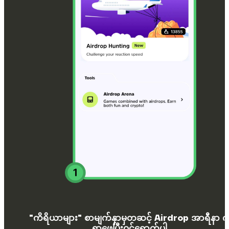
"ကိရိယာများ" စာမျက်နှာမှတဆင့် Airdrop အာရီနာ ကိ
ရှာဖွေပြီးဝင်ရောက်ပါ.