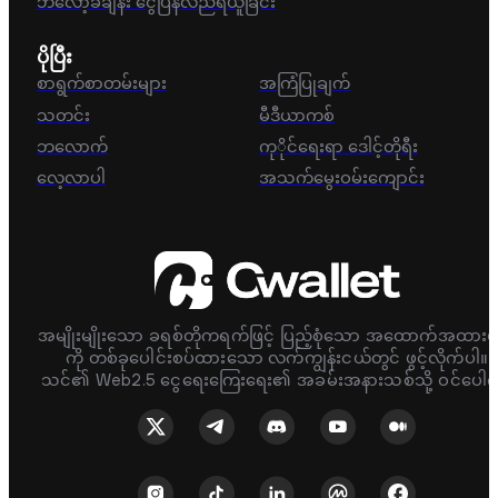
ဘလော့ခ်ချိန်း ငွေပြန်လည်ရယူခြင်း
ပိုပြီး
စာရွက်စာတမ်းများ
အကြံပြုချက်
သတင်း
မီဒီယာကစ်
ဘလောက်
ကုိုင်ရေးရာ ဒေါင့်တိုရီး
လေ့လာပါ
အသက်မွေးဝမ်းကျောင်း
အမျိုးမျိုးသော ခရစ်တိုကရက်ဖြင့် ပြည့်စုံသော အထောက်အထားမ
ကို တစ်ခုပေါင်းစပ်ထားသော လက်ကျွန်းငယ်တွင် ဖွင့်လိုက်ပါ။
သင်၏ Web2.5 ငွေရေးကြေးရေး၏ အခမ်းအနားသစ်သို့ ဝင်ပေါက