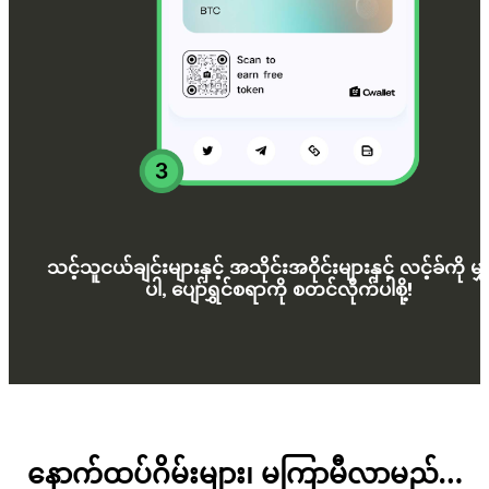
သင့်သူငယ်ချင်းများနှင့် အသိုင်းအဝိုင်းများနှင့် လင့်ခ်ကို မျ
ပါ, ပျော်ရွှင်စရာကို စတင်လိုက်ပါစို့!
နောက်ထပ်ဂိမ်းများ၊ မကြာမီလာမည်...