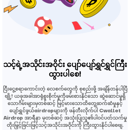
သင့်ရဲ့အသိုင်းအဝိုင်း ပျော်ပျော်ရွှင်ရွှင်ကြီး
ထွားပါစေ!
ငြီးငွေ့စရာကောင်းတဲ့ လေစက်တွေကို စုစည်းဖို့ အချိန်တန်ပါပြီ
ဗျို့! ယခုအခါအာရုံစူးစိုက်မှုကိုဖမ်းစားနိုင်သော ဆွဲဆောင်မှုရှိ
သောဂိမ်းများမှတစ်ဆင့် မြင့်မားသောထိတွေ့ဆက်ဆံမှုနှင့်
ပျော်ရွှင်ဖွယ်airdropများကို ဖန်တီးလိုက်ပါ Cwallet
Airdrop အာရီနာ မှတစ်ဆင့် အသုံးပြုသူ၏ပါဝင်ပတ်သက်မှု
တိုးမြှင့်ခြင်းဖြင့်သင့်အသိုင်းအဝိုင်းကို ကြီးထွားနိုင်ပါစေဗျ.