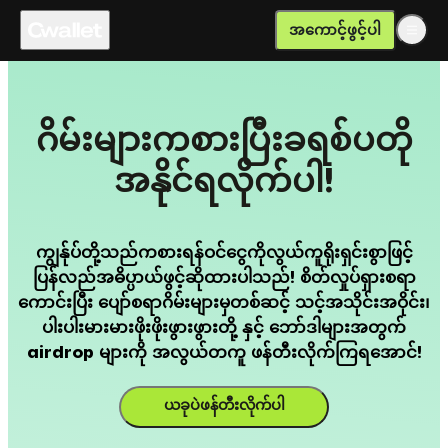
အကောင့်ဖွင့်ပါ
ဂိမ်းများကစားပြီးခရစ်ပတို
အနိုင်ရလိုက်ပါ!
ကျွန်ုပ်တို့သည်ကစားရန်ဝင်ငွေကိုလွယ်ကူရိုးရှင်းစွာဖြင့်
ပြန်လည်အဓိပ္ပာယ်ဖွင့်ဆိုထားပါသည်! စိတ်လှုပ်ရှားစရာ
ကောင်းပြီး ပျော်စရာဂိမ်းများမှတစ်ဆင့် သင့်အသိုင်းအဝိုင်း၊
ပါးပါးမားမားဖိုးဖိုးဖွားဖွားတို့ နှင့် ဘော်ဒါများအတွက်
airdrop များကို အလွယ်တကူ ဖန်တီးလိုက်ကြရအောင်!
ယခုပဲဖန်တီးလိုက်ပါ