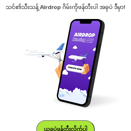
သင်၏သီးသန့် Airdrop ဂိမ်းကိုဖန်တီးပါ အခုပဲ ဒီမှာ!
ယခုပဲဖန်တီးလိုက်ပါ