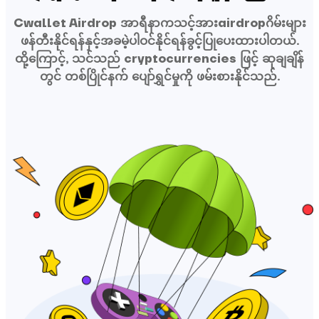
Cwallet Airdrop အာရီနာကသင့်အားairdropဂိမ်းများ
ဖန်တီးနိုင်ရန်နှင့်အခမဲ့ပါဝင်နိုင်ရန်ခွင့်ပြုပေးထားပါတယ်.
ထို့ကြောင့်, သင်သည် cryptocurrencies ဖြင့် ဆုချချိန်
တွင် တစ်ပြိုင်နက် ပျော်ရွှင်မှုကို ဖမ်းစားနိုင်သည်.