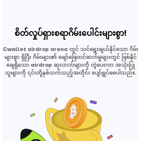
စိတ်လှုပ်ရှားစရာဂိမ်းပေါင်းများစွာ!
Cwallet airdrop arena တွင် သင်ရွေးချယ်နိုင်သော ဂိမ်း
များစွာ ရှိပြီး ဂိမ်းများ၏ ဖျော်ဖြေတင်ဆက်မှုများတွင် ဖြစ်နိုင်
ချေရှိသော airdrop ဆုလာဘ်များကို တွဲပေးကာ အသုံးပြု
သူများကို ၎င်းတို့နှစ်သက်သည့်အတိုင်း ပျော်ရွှင်စေပါသည်။.