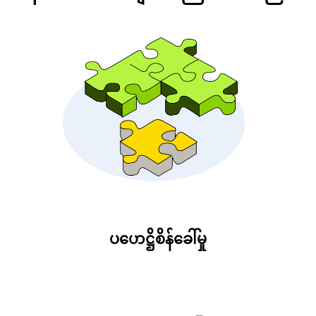
ပဟေဋ္ဌိစိန်ခေါ်မှု