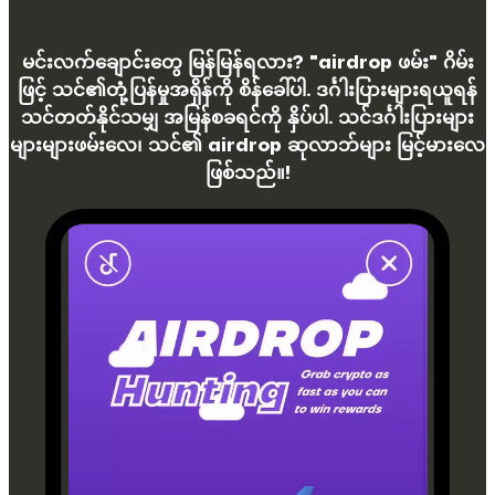
မင်းလက်ချောင်းတွေ မြန်မြန်ရလား? "airdrop ဖမ်း" ဂိမ်း
ဖြင့် သင်၏တုံ့ပြန်မှုအရှိန်ကို စိန်ခေါ်ပါ. ဒင်္ဂါးပြားများရယူရန်
သင်တတ်နိုင်သမျှ အမြန်စခရင်ကို နှိပ်ပါ. သင်ဒင်္ဂါးပြားများ
များများဖမ်းလေ၊ သင်၏ airdrop ဆုလာဘ်များ မြင့်မားလေ
ဖြစ်သည်။!