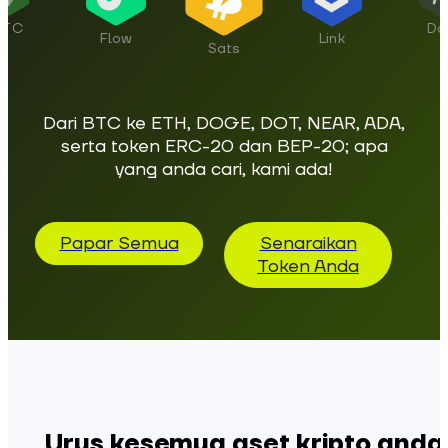
ETC
Do
Flow
Link
Sats
Dari BTC ke ETH, DOGE, DOT, NEAR, ADA,
serta token ERC-20 dan BEP-20; apa
yang anda cari, kami ada!
Papar Semua
Senaraikan
Token Anda
Urus kesemua aset kripto anda