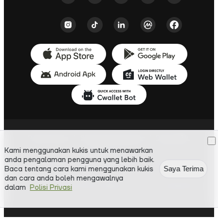
Polisi Privasi
|
Syarat Penggunaan
|
Dasar AML
Kami menggunakan kukis untuk menawarkan
Cwallet s.r.o.
anda pengalaman pengguna yang lebih baik.
Dunajská 66, Bratislava, 811 08, Slovakia
Baca tentang cara kami menggunakan kukis
Saya Terima
dan cara anda boleh mengawalnya
Hak Cipta ©
2018-
2026
Cwallet. Hak cipta terpelihara.
dalam
Polisi Privasi