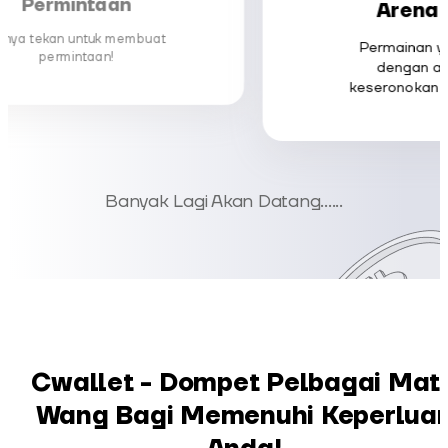
Permintaan
Arena 
anya tekan untuk membuat
Permainan y
permintaan!
dengan ai
keseronokan d
Banyak Lagi Akan Datang......
Cwallet - Dompet Pelbagai Mat
Wang Bagi Memenuhi Keperlua