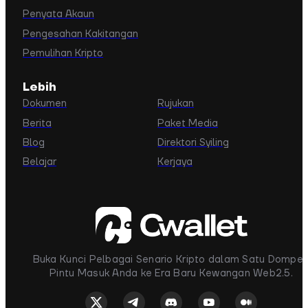
Penyata Akaun
Pengesahan Kakitangan
Pemulihan Kripto
Lebih
Dokumen
Rujukan
Berita
Paket Media
Blog
Direktori Syiling
Belajar
Kerjaya
Buka Kunci Pelbagai Senario Kripto dalam Satu Dompet
Pintu Masuk Anda ke Era Baru Kewangan Web2.5.