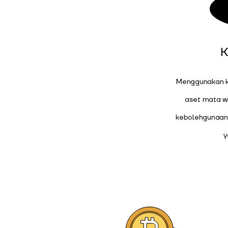
K
Menggunakan ku
aset mata wa
kebolehgunaan 
y