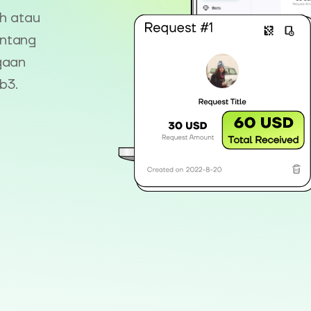
h atau
entang
gaan
b3.