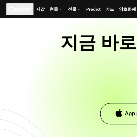
지갑
현물
선물
Predict
카드
암호화폐
지금 바로