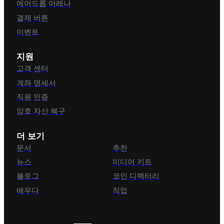
에어드롭 아레나
결제 버튼
이벤트
지원
고객 센터
계좌 명세서
직원 인증
암호 자산 복구
더 보기
문서
추천
뉴스
미디어 키트
블로그
코인 디렉터리
배우다
직업