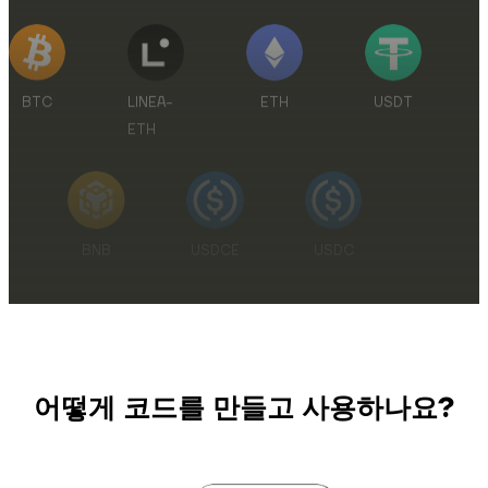
BTC
LINEA-
ETH
USDT
ETH
BNB
USDCE
USDC
XRP
SOL
TRX
stETH
HYPE
DOGE
RAIN
어떻게 코드를 만들고 사용하나요?