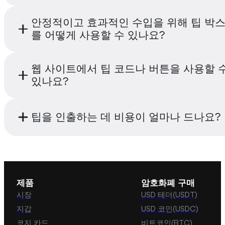
네, Cwallet은 Cwallet 팁 박스를 사용하는 데
안정적이고 효과적인 수입을 위해 팁 박
래 수수료도 부과하지 않습니다. 플랫폼 수수료
를 어떻게 사용할 수 있나요?
가되거나 숨겨진 요금도 없습니다.
팁 박스는 암호화폐 결제나 수령이 필요한 사람
웹 사이트에서 팁 코드나 버튼을 사용할 
구나, 특히 콘텐츠 제작자와 콘텐츠 퍼블리셔에
있나요?
춤입니다. 서포터즈가 빠르고 편리하게 팁을 줄
콘텐츠 페이지에 팁 코드를 배치하는 것이 좋습
할 수 있어요! 팁 코드는 QR 코드, 버튼, 링크, 
팁을 인출하는 데 비용이 얼마나 드나요?
다양한 형식으로 제공됩니다. 사용자는 다른 사
이지에 맞게 사용자 정의할 수 있습니다.
팁 박스 도구를 사용하거나 수익을 회수하는 것
떠한 서비스 수수료도 부과하지 않습니다. 그러
움 네트워크 수수료('온체인 수수료'라고 함)와 
제품
암호화폐 구매
네트워크 수수료를 사용자에게 전가할 수 있습
시장
USD 테더(USDT)
지갑
USD 코인(USDC)
코지 카드
비트코인(BTC)