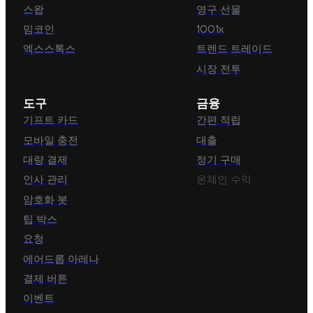
스왑
영구 선물
밈코인
1001x
엑스스톡스
트렌드 트레이드
시장 전투
도구
금융
기프트 카드
간편 적립
모바일 충전
대출
대량 결제
정기 구매
인사 관리
온체인 수익
암호화 봇
팁 박스
요청
에어드롭 아레나
결제 버튼
이벤트