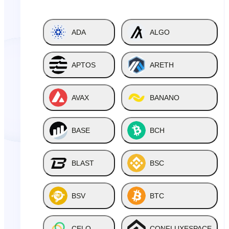
ADA
ALGO
APTOS
ARETH
AVAX
BANANO
BASE
BCH
BLAST
BSC
BSV
BTC
CELO
CONFLUXESPACE