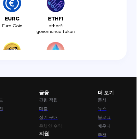
EURC
ETHFI
Euro Coin
ether.fi
governance token
SPX
LDO
SPX6900
Lido DAO Token
금융
더 보기
드
간편 적립
문서
PENDLE
IMX
전
대출
뉴스
Pendle
Immutable X
정기 구매
블로그
온체인 수익
배우다
지원
추천