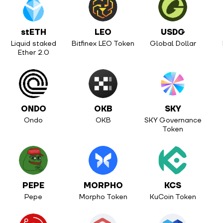
stETH
LEO
USDG
Liquid staked
Bitfinex LEO Token
Global Dollar
Ether 2.0
ONDO
OKB
SKY
Ondo
OKB
SKY Governance
Token
PEPE
MORPHO
KCS
Pepe
Morpho Token
KuCoin Token