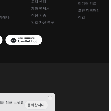
고객 센터
미디어 키트
계좌 명세서
ENS
TEL
코인 디렉터리
thereum Name
Telcoin
직원 인증
 아레나
직업
Service
암호 자산 복구
EDGE
APE
Edge
ApeCoin
CVX
SHFL
onvex Token
Shuffle
대해 읽어 보세요
동의합니다.