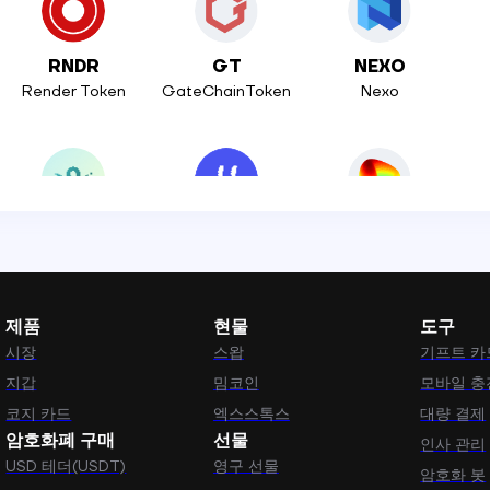
RNDR
GT
NEXO
Render Token
GateChainToken
Nexo
VIRTUAL
UB
CRV
Virtual Protocol
Unibase
Curve DAO Token
제품
현물
도구
시장
스왑
기프트 카
GNO
ZRO
NFT
지갑
밈코인
모바일 충
Gnosis Token
LayerZero
APENFT
코지 카드
엑스스톡스
대량 결제
암호화폐 구매
선물
인사 관리
USD 테더(USDT)
영구 선물
암호화 봇