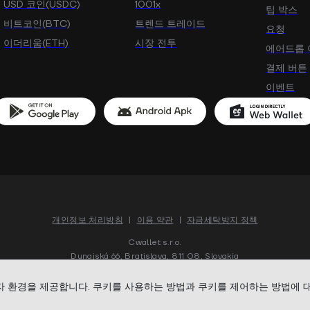
USD 코인(USDC)
1001x
팁 박스
비트코인(BTC)
트렌드 트레이드
JASMY
H
SYRUP
요청
JasmyCoin
Humanity
Syrup Token
E
이더리움(ETH)
시장 전투
에어드롭
결제 버튼
이벤트
EIGEN
VSN
AXS-ETH
Eigen
Vision
Axie Infinity Shard
개인정보 처리방침
|
이용 약관
|
자금세탁방지 정책
CHSB
TRAC
CHZ
SwissBorg Token
Trace Token
Cwallet s.r.o.
chiliZ
C
Dunajská 66, Bratislava, 811 08, Slovakia
자 환경을 제공합니다. 쿠키를 사용하는 방법과 쿠키를 제어하는 방법에 
저작권 ©
2018-
2026
Cwallet. 모든 권리 보유.