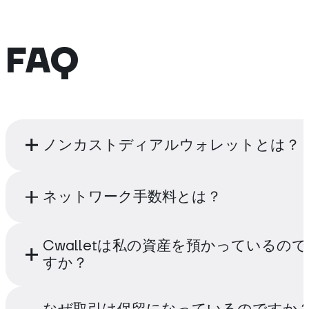
FAQ
ノンカストディアルウォレットとは？
ノンカストディアルクリプトウォレットは、
ネットワーク手数料とは？
が秘密鍵を所有し管理するものです。資金を
に管理したいユーザーにとって、ノンカスト
ォレットは最良の選択肢です。
ネットワーク手数料とはユーザーが暗号通貨
Cwalletは私の資産を預かっているので
行する際に課金される暗号通貨取引手数料で
すか？
数料はブロックチェーン・ネットワーク上で
するために徴収されます。暗号通貨の送金が
あなたの資産はアプリ上ではなく、ブロック