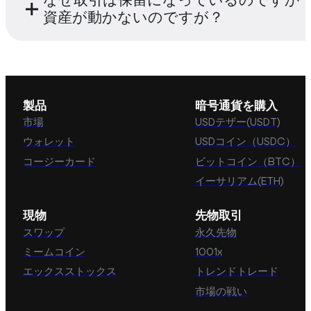
なぜ取引は保留になっているのですか
ようにするために、ブロックチェーン手数料
ネットワークそのものにあります。Cwallet
資産が動かないのですが？
要があります。Cwalletでは、追加料金は発
あなたのウォレットアドレスにアクセスしそ
ん。ただし、ネットワーク手数料をデフォル
を行うことを可能にするだけです。リカバリ
すことで取引を高速化することができます。
ガス料金または「ネットワーク料金」はマイ
を使って、ノンカストディアウォレットのサ
者(またはバリデータ) に支払われます。通常
バイダーからウォレットをロードすることが
はガス代が最も高い取引を優先的に承認しよ
製品
暗号通貨を購入
で、ガス代が安い取引は処理に時間がかかり
市場
USDテザー(USDT)
の取引からなるプールでは、極端に低いガス
ウォレット
USDコイン（USDC）
はマイナーが処理したがらないため、一度も
コージーカード
ビットコイン（BTC）
れないことになり、取引が「保留状態」にな
ながります。
イーサリアム(ETH)
現物
先物取引
スワップ
永久先物
ミームコイン
1001x
エックスストックス
トレンドトレード
市場の戦い