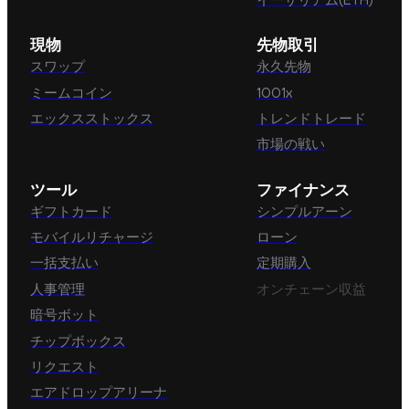
イーサリアム(ETH)
現物
先物取引
スワップ
永久先物
ミームコイン
1001x
エックスストックス
トレンドトレード
市場の戦い
ツール
ファイナンス
ギフトカード
シンプルアーン
モバイルリチャージ
ローン
一括支払い
定期購入
人事管理
オンチェーン収益
暗号ボット
チップボックス
リクエスト
エアドロップアリーナ