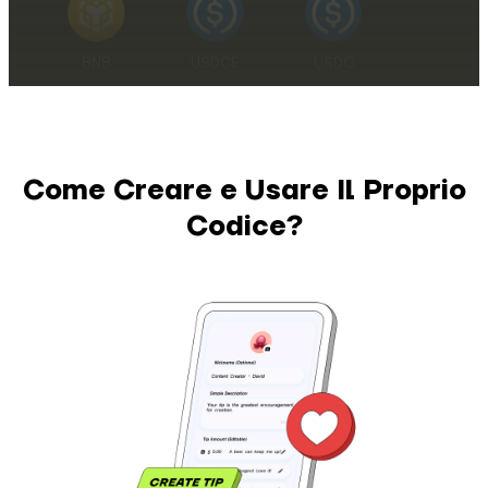
XRP
SOL
TRX
stETH
Come Creare e Usare Il Proprio
HYPE
DOGE
RAIN
Codice?
LEO
ZEC
WBTC
XMR