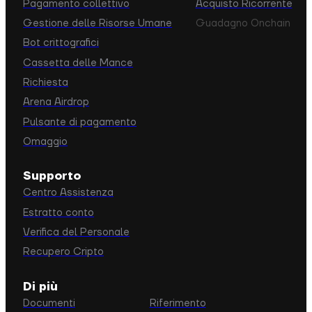
Pagamento collettivo
Acquisto Ricorrente
Gestione delle Risorse Umane
Guadagno Onchain
Bot crittografici
Cassetta delle Mance
Richiesta
Arena Airdrop
Pulsante di pagamento
Omaggio
Supporto
Centro Assistenza
Estratto conto
Verifica del Personale
Recupero Cripto
Di più
Documenti
Riferimento