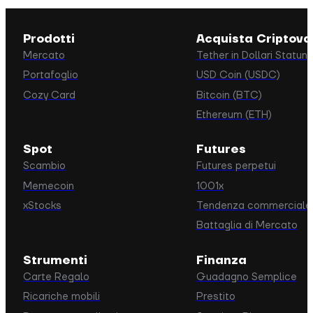
l'utilizzo dello strumento in questione o per p
tuoi guadagni. Tuttavia, potrebbe essere ne
Prodotti
Acquista Criptova
pagare una commissione di rete su alcune bl
Mercato
Tether in Dollari Statun
come ad esempio le commissioni su Ethere
Portafoglio
USD Coin (USDC)
come 'on-chain fees').
Cozy Card
Bitcoin (BTC)
Ethereum (ETH)
Spot
Futures
Scambio
Futures perpetui
Memecoin
1001x
xStocks
Tendenza commerciale
Battaglia di Mercato
Strumenti
Finanza
Carte Regalo
Guadagno Semplice
Ricariche mobili
Prestito