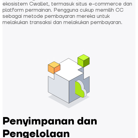
ekosistem Cwallet, termasuk situs e-commerce dan
platform permainan. Pengguna cukup memilih CC
sebagai metode pembayaran mereka untuk
melakukan transaksi dan melakukan pembayaran.
Penyimpanan dan
Pengelolaan