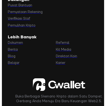
Pusat Bantuan
Pernyataan Rekening
Verifikasi Staf
Pemulihan Kripto
Lebih Banyak
Dokumen
Referral
Berita
Kit Media
Blog
Direktori Koin
Belajar
Karier
Buka Berbagai Skenario Kripto dalam Satu Dompet.
Gerbang Anda Menuju Era Baru Keuangan Web2.5.