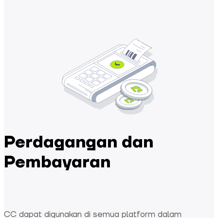
Perdagangan dan
Pembayaran
CC dapat digunakan di semua platform dalam