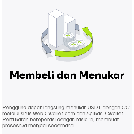
Membeli dan Menukar
Pengguna dapat langsung menukar USDT dengan CC
melalui situs web Cwallet.com dan Aplikasi Cwallet.
Pertukaran beroperasi dengan rasio 1:1, membuat
prosesnya menjadi sederhana.