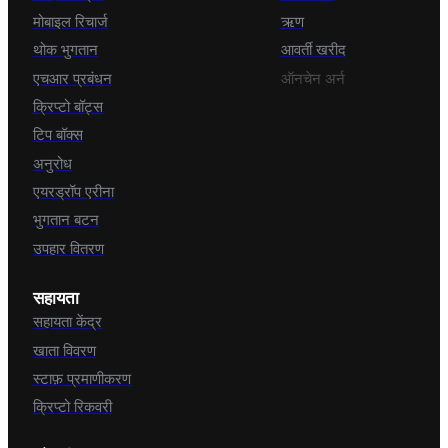
मोबाइल रिचार्ज
ऋण
थोक भुगतान
आवर्ती खरीद
एचआर प्रबंधन
ऑनचेन अर्न
क्रिप्टो बॉट्स
टिप बॉक्स
अनुरोध
एयरड्रॉप एरीना
भुगतान बटन
उपहार वितरण
सहायता
सहायता केंद्र
खाता विवरण
स्टाफ़ प्रमाणीकरण
क्रिप्टो रिकवरी