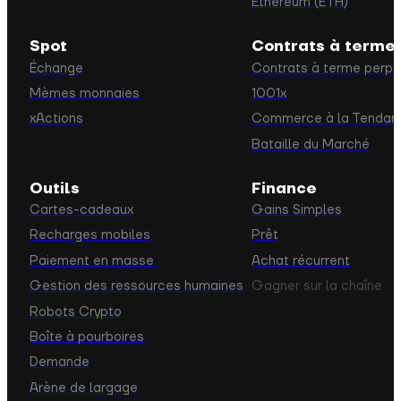
Ethereum (ETH)
Spot
Contrats à terme
Échange
Contrats à terme perpé
Mèmes monnaies
1001x
xActions
Commerce à la Tendan
Bataille du Marché
Outils
Finance
Cartes-cadeaux
Gains Simples
Recharges mobiles
Prêt
Paiement en masse
Achat récurrent
Gestion des ressources humaines
Gagner sur la chaîne
Robots Crypto
Boîte à pourboires
Demande
Arène de largage