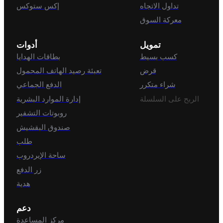
تداول الاتجاه
إكس ستوكس
معركة السوق
تمويل
أدوات
كسب بسيط
بطاقات الهدايا
قرض
تعبئة رصيد الهاتف المحمول
شراء متكرر
الدفع الجماعي
الربح على السلسلة
إدارة الموارد البشرية
روبوتات التشفير
صندوق البقشيش
طلب
ساحة الإيردروب
زر الدفع
هدية
دعم
مركز المساعدة