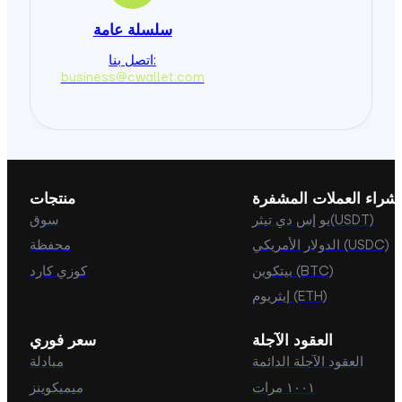
سلسلة عامة
اتصل بنا:
business@cwallet.com
شراء العملات المشفرة
منتجات
يو إس دي تيثر(USDT)
سوق
الدولار الأمريكي (USDC)
محفظة
بيتكوين (BTC)
كوزي كارد
إيثريوم (ETH)
العقود الآجلة
سعر فوري
العقود الآجلة الدائمة
مبادلة
١٠٠١ مرات
ميميكوينز